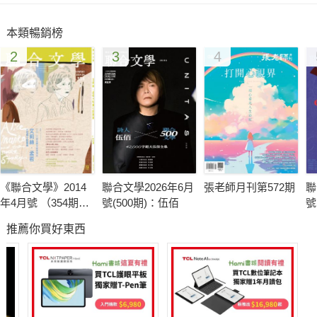
046 台灣街訪 我們認識莎士比亞？ 許哲彬╱採訪
本類暢銷榜
048 墓園 何日君再來：馬婁+莎士比亞 邱錦榮
2
3
4
052 墓園 莎士比亞遇上湯顯祖 鄭政恆
054 酒吧 遇見莎士比亞 儲湘君
058 酒吧 樂讀莎翁樂趣多 焦元溥
060 書店 莎士比亞時代的印刷與書 陳思宏
062 書店 莎士比亞的繼承者們 鄭政恆
064 書店 莎士比亞在巴黎 東門楊
068 書店《李爾王》圖像小說 楊力龢
《聯合文學》2014
聯合文學2026年6月
張老師月刊第572期
聯
072 書店《李爾王》「最大的問題」 彭鏡禧
年4月號 （354期）
號(500期)：伍佰
號
076 禮品舖 訪問哈利──希望莎士比亞能夠滿意的設計 李屏瑤
艾莉絲．孟若＆短
多
推薦你買好東西
篇小說藝術
德
╱採訪、整理
定期
009 本期參與作家快問答 董啟章