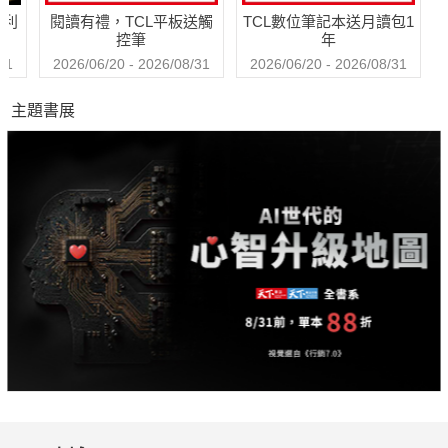
哈利
閱讀有禮，TCL平板送觸
TCL數位筆記本送月讀包1
011 編輯室報告
控筆
年
012 文學生活 賀淑芳
31
2026/06/20 - 2026/08/31
2026/06/20 - 2026/08/31
017 在一起╱台東詩歌節 逛逛看╱李瑾倫 背著走╱陳又
主題書展
津 借你抱╱林達陽
024 當月作家 董啟章
078 專欄 角田光代╱韓少功╱黃麗群╱董啟章╱賴香吟
090 作品刊登 鯨向海╱廖鴻基╱陳芳明╱蔡雨杉
106 聯文選書
108 文學快訊 英國╱法國╱德國╱義大利╱墨西哥╱日本╱中
國╱台灣文學巡禮
114 藝文精選
展覽╱劇場╱音樂╱電影╱國光《小劇場．大夢想Ⅱ—國光劇團
《賣鬼狂想》》╱果陀劇場《淡水小鎮》梁志民導演專訪╱高美
館「典藏奇遇記：藝享天開詩與樂」黃明川導演影音製作後感
124 感官品味 旅行╱美食
126 聯文講堂 鯨向海