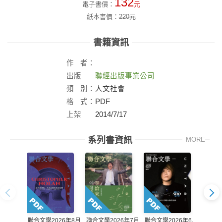
132
電子書價：
元
紙本書價：
220
元
書籍資訊
作
者：
出版
聯經出版事業公司
社：
類
別：
人文社會
格
式：
PDF
上架
2014/7/17
日：
系列書資訊
MORE
聯合文學2026年8月
聯合文學2026年7月
聯合文學2026年6月
聯合文