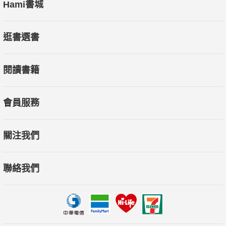
Hami書城
129 採買指南
130 靈感角落．下期預告 許佑生╱台東與夏曼．藍波安
逛書選書
隨書
閱讀書籍
unitas名家別冊 賈平凹長篇小說《帶燈》
會員服務
關注我們
聯絡我們