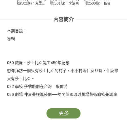
號(502期)：克里斯
號(501期)：李滄東
號(500期)：伍佰
號(4
多夫・諾蘭與《奧德
O
賽》
內容簡介
本期目錄：
專輯
030 威廉．莎士比亞誕生450年紀念
想像拜訪一個只有莎士比亞的村子，小小村落什麼都有，什麼都
只有莎士比亞。
032 學校 莎翁戲劇在台灣 殷偉芳
036 劇場 仲夏夢裡導莎劇──訪問英國環球劇場藝術總監兼導演
多米尼克．壯古 陳茂康╱採訪
040 劇場 莎士比亞是我的文化養成──訪問台南人劇團藝術總監
更多
兼導演 呂柏伸 王仁芳╱採訪
044 英國現場 英國藝文界歡慶莎翁誕辰 廖子頤