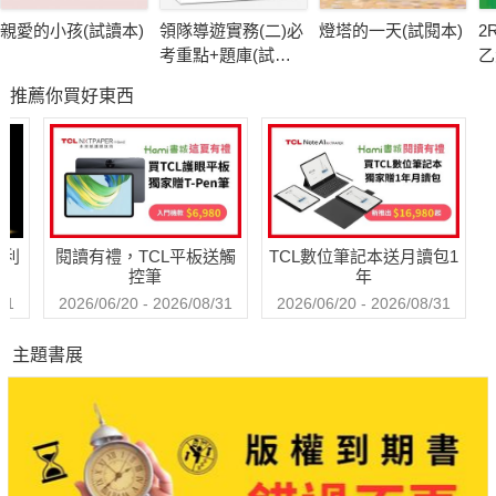
親愛的小孩(試讀本)
領隊導遊實務(二)必
燈塔的一天(試閱本)
2
考重點+題庫(試讀
乙
本) -考用
庫
推薦你買好東西
(P
哈利
閱讀有禮，TCL平板送觸
TCL數位筆記本送月讀包1
控筆
年
31
2026/06/20 - 2026/08/31
2026/06/20 - 2026/08/31
主題書展