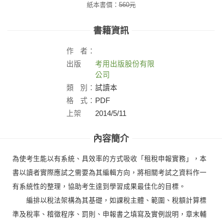
紙本書價：
560
元
書籍資訊
作
者：
出版
考用出版股份有限
社：
公司
類
別：
試讀本
格
式：
PDF
上架
2014/5/11
日：
內容簡介
為使考生能以有系統、具效率的方式吸收「租稅申報實務」，本
書以讀者實際應試之需要為其編輯方向，將相關考試之資料作一
有系統性的整理，協助考生達到學習成果最佳化的目標。
編排以稅法架構為其基礎，如課稅主體、範圍、稅額計算標
準及稅率、稽徵程序、罰則、申報書之填寫及實例說明，章末輔