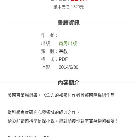
紙本書價：
320
元
書籍資訊
作
者：
出版
商周出版
社：
類
別：
宗教
格
式：
PDF
上架
2014/6/30
日：
內容簡介
美國百萬暢銷書，《念力的祕密》作者首部國際暢銷作品
從科學角度研究心靈領域的經典之作，
精彩好讀如科學偵探小說，絕對顛覆你對宇宙萬物的看法！