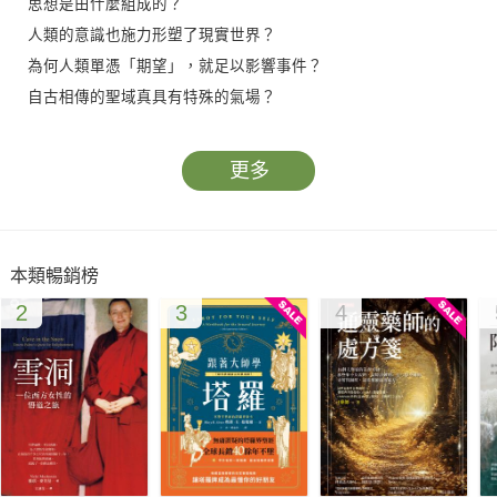
思想是由什麼組成的？
人類的意識也施力形塑了現實世界？
為何人類單憑「期望」，就足以影響事件？
自古相傳的聖域真具有特殊的氣場？
心靈治療能改善重症患者的身心健康？
超覺靜坐能夠降低犯罪率，促進世界和平？
更多
一群來自世界各地、勇於挑戰的前衛科學家要告訴你，
人類的求知和溝通能力遠比我們所了解的更為深奧、浩瀚。
本類暢銷榜
我們其實遠比自己所想的更有本事，
2
3
4
不僅可以自我療癒，更可以療癒世界。
【本書重點】
科學不只是冷硬的數據，實驗證明，整個宇宙都瀰漫著一種所謂
「生命力」，也有人稱之為集體意識。幾十年來，各種領域的科
學家與專家就多種專精領域，在世界各地精心設計、執行各式實