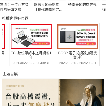
驗。他們發現，從基本原理來看，所有生物全都是一股能量場裡
雪洞：一位西方女
跟著大師學塔羅
通靈藥師的處方箋
一
的能量組合，這種脈動能量場像是動力機，啟動我們本質和意識
性的悟道之旅
【現代塔羅開宗經
懂
的核心。在最根本存在層次裡，所有人彼此都有連帶關係，而且
典重現】：你的第
推薦你買好東西
一本塔羅自我占卜
和世界也有牽連，也就是，我們正和我們的世界共振。
工具書
他們以科學的觀點，通盤解釋人類在過去幾百年來堅信不移、卻
苦無確鑿證據或無法圓滿解釋的各種信念，好比另類醫學、靈力
治療、超感官知覺和集體潛意識等。而所謂的異能──預感、追朔
「前世」、千里眼影像、心靈治療天賦──其實非屬異常，也非罕
送觸
TCL數位筆記本送月讀包1
BOOX電子閱讀器加購皮
見，而是所有人都有的本領。如果我們能夠依循科學途徑來認識
年
套5折
這種潛能，那麼說不定就能學會如何條理運用這類本領。
31
2026/06/20 - 2026/08/31
2026/06/20 - 2026/08/31
我們的力量遠超過自身所知，有能力療癒自己、親友，甚至我們
主題書展
的社群。每個人都有這種本領，並能凝聚成更強大的集體力量，
來改善我們此生的命運。就所有層面來講，我們的生活都掌握在
自己手中。
本書是以科學角度研究心靈領域的代表作品之一，試圖整理分歧
研究，統合構成完整體系；也針對於宗教、祕術、另類醫學或新