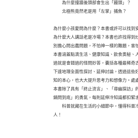
為什麼撞牆後頭部會生出「饅頭」？
北極熊竟然老是用「左掌」捕魚？
為什麼小孩愛問為什麼？本書或許可以找到
為什麼大人講話老是冷場？本書也許找得到
別擔心問出蠢問題，不怕神一樣的難題，害
本書涵蓋點滴生活、健康知識、飲食奧秘、人
過就是會錯過的怪問妙答，囊括各種最稀奇
下達地理全面性探討、延伸討論，透過這些
知的本心，也大大提升思考力和想像力。處
本書除了具有「終止流言」、「尋幽探訪」
鍋問到底」的勇氣，每則延伸冷知識都扣緊
科普就藏在生活的小細節中，懂得科普冷
人！