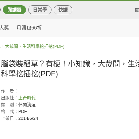
閱讀器
日常學
快讀
大獎
月讀包66折
，大哉問，生活科學挖插挖(PDF)
腦袋裝稻草？有梗！小知識，大哉問，生
科學挖插挖(PDF)
作
者：
出版社：
上奇時代
類
別：
休閒消遣
格
式：
PDF
上架日：
2014/6/24