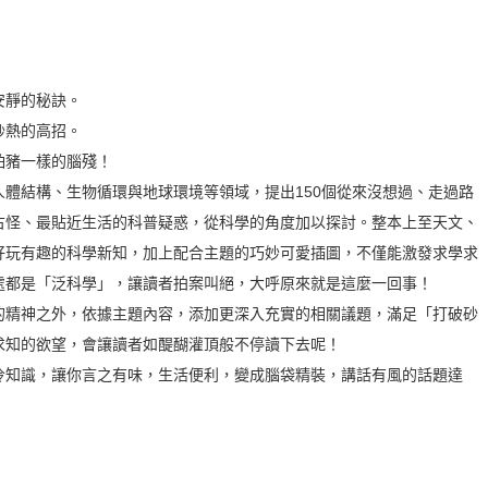
安靜的秘訣。
炒熱的高招。
怕豬一樣的腦殘！
體結構、生物循環與地球環境等領域，提出150個從來沒想過、走過路
古怪、最貼近生活的科普疑惑，從科學的角度加以探討。整本上至天文、
好玩有趣的科學新知，加上配合主題的巧妙可愛插圖，不僅能激發求學求
處都是「泛科學」，讓讀者拍案叫絕，大呼原來就是這麼一回事！
的精神之外，依據主題內容，添加更深入充實的相關議題，滿足「打破砂
求知的欲望，會讓讀者如醍醐灌頂般不停讀下去呢！
知識，讓你言之有味，生活便利，變成腦袋精裝，講話有風的話題達