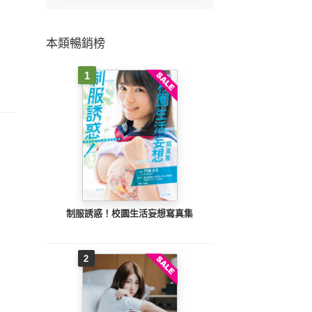
本類暢銷榜
1
制服誘惑！校園生活妄想寫真集
2