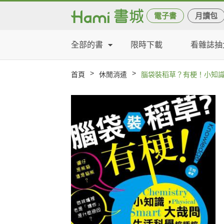
電子書
月讀包
全部的書
限時下載
看雜誌抽
>
>
首頁
休閒消遣
腦袋裝稻草？有梗！小知識