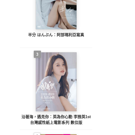
半分 はんぶん：阿部瑪利亞寫真
3
沿著海，遇見你：英為你心動 李雅英1st
台灣感性紙上電影系列 數位版