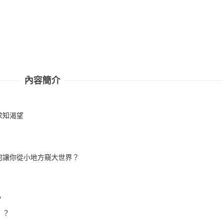
內容簡介
求知渴望
何讓你從小地方窺大世界？
？
」？