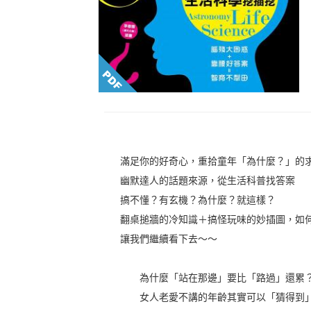
滿足你的好奇心，重拾童年「為什麼？」的
幽默達人的話題來源，從生活科普找答案
搞不懂？有玄機？為什麼？就這樣？
翻桌搥牆的冷知識＋搞怪玩味的妙插圖，如
讓我們繼續看下去～～
為什麼「站在那邊」要比「路過」還累
女人老愛不講的年齡其實可以「猜得到