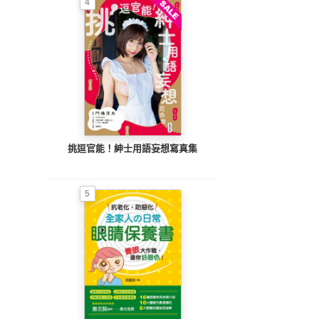
4
挑逗官能！紳士用語妄想寫真集
5