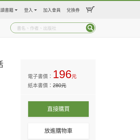
閱讀書籍
登入
加入會員
兌換券
活
196
電子書價：
元
紙本書價：
280
元
直接購買
放進購物車