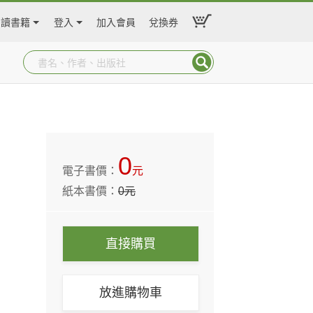
閱讀書籍
登入
加入會員
兌換券
0
電子書價：
元
紙本書價：
0
元
直接購買
放進購物車