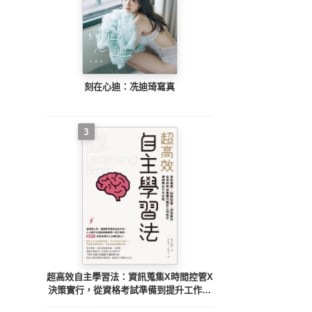
刻在心迪：冼迪琦寫真
3
超高效自主學習法：資訊蒐集X時間控管X
決策實行，從資格考試準備到提升工作效
率皆適用的五大守則