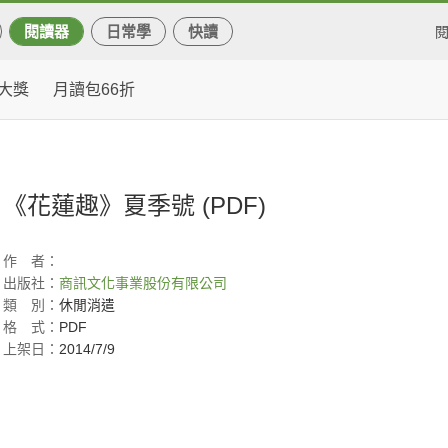
閱讀器
日常學
快讀
大獎
月讀包66折
《花蓮趣》夏季號 (PDF)
作
者：
出版社：
商訊文化事業股份有限公司
類
別：
休閒消遣
格
式：
PDF
上架日：
2014/7/9