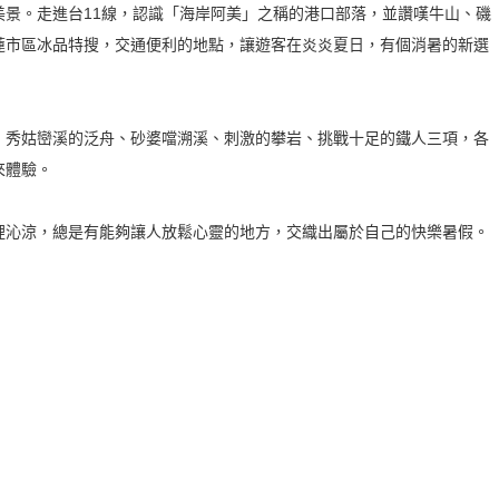
美景。走進台11線，認識「海岸阿美」之稱的港口部落，並讚嘆牛山、磯
蓮市區冰品特搜，交通便利的地點，讓遊客在炎炎夏日，有個消暑的新選
，秀姑巒溪的泛舟、砂婆噹溯溪、刺激的攀岩、挑戰十足的鐵人三項，各
來體驗。
裡沁涼，總是有能夠讓人放鬆心靈的地方，交織出屬於自己的快樂暑假。