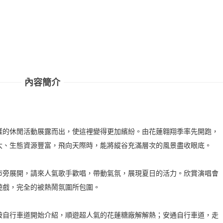
內容簡介
樣的休閒活動展露而出，使這裡變得更加繽紛。由花蓮翱翔季率先開跑，
大、生態資源豐富，飛向天際時，能將縱谷充滿層次的風景盡收眼底。
市旁展開，請來人氣歌手歡唱，帶動氣氛，展現夏日的活力。欣賞演唱會
遊戲，完全的被熱鬧氛圍所包圍。
鞍自行車道開始介紹，順遊超人氣的花蓮糖廠解解熱；安通自行車道，走