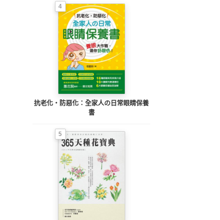
4
抗老化‧防惡化：全家人の日常眼睛保養
書
5