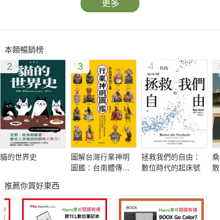
更多
本類暢銷榜
2
3
4
貓的世界史
圖解台灣行業神明
拯救我們的自由：
桑
圖鑑：台南體傳統
數位時代的起床號
散
工藝
會
推薦你買好東西