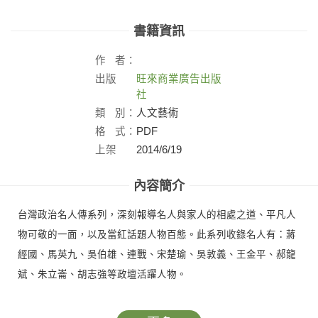
書籍資訊
作
者：
出版
旺來商業廣告出版
社：
社
類
別：
人文藝術
格
式：
PDF
上架
2014/6/19
日：
內容簡介
台灣政治名人傳系列，深刻報導名人與家人的相處之道、平凡人
物可敬的一面，以及當紅話題人物百態。此系列收錄名人有：蔣
經國、馬英九、吳伯雄、連戰、宋楚瑜、吳敦義、王金平、郝龍
斌、朱立崙、胡志強等政壇活躍人物。