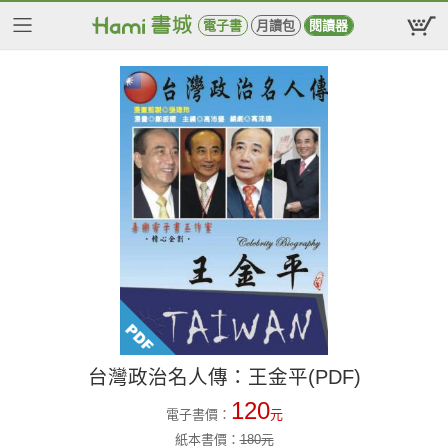
電子書
月讀包
閱讀器
台灣政治名人傳：王金平(PDF)
120
電子書價：
元
紙本書價：
180
元