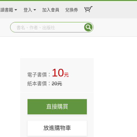
閱讀書籍
登入
加入會員
兌換券
10
電子書價：
元
紙本書價：
20
元
直接購買
放進購物車