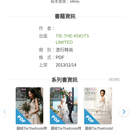
紙本書價：
180
元
書籍資訊
作
者：
出版
TIE-THE-KNOTS
社：
LIMITED
類
別：
流行時尚
格
式：
PDF
上架
2013/11/14
日：
系列書資訊
MORE
囍結TieTheKnots時
囍結Tie
囍結TieTheKnots時
囍結TieTheKnots時