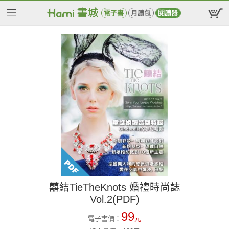
電子書
月讀包
閱讀器
囍結TieTheKnots 婚禮時尚誌
Vol.2(PDF)
99
電子書價：
元