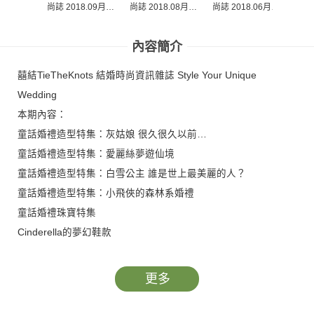
尚誌 2018.09月
尚誌 2
尚誌 2018.08月
尚誌 2018.06月
Vol.50
Vol.49
Vol.47
內容簡介
囍結TieTheKnots 結婚時尚資訊雜誌 Style Your Unique
Wedding
本期內容：
童話婚禮造型特集：灰姑娘 很久很久以前…
童話婚禮造型特集：愛麗絲夢遊仙境
童話婚禮造型特集：白雪公主 誰是世上最美麗的人？
童話婚禮造型特集：小飛俠的森林系婚禮
童話婚禮珠寶特集
Cinderella的夢幻鞋款
時尚伴娘的霓虹衣裳
水漾睡眠面膜推薦
更多
新娘彩妝﹣絢爛彩虹派對
新娘髮型﹣返璞自然