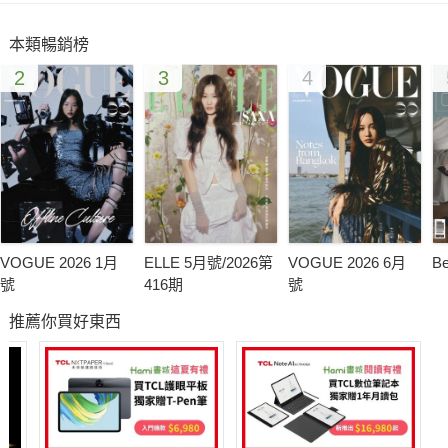
伴娘要十項全能
本類暢銷榜
新娘婚前派對10個新主意
2
3
4
愛麗絲夢遊仙境主題婚禮
愛麗絲夢遊仙境婚禮5個佈置方法
打造您專屬的ice cream corner
寓意甜蜜的焦糖蘋果
蛋糕上的童話
為婚禮襯色？從此無難度！
開不了口的心思
VOGUE 2026 1月
ELLE 5月號/2026第
VOGUE 2026 6月
B
婚禮小回禮﹣蝴蝶效應
號
416期
號
中式婚禮習俗-家長指引
推薦你買好東西
不得不知的新娘婚前派對潛規則
接新娘新潮流－愛的煮意
法國義大利的悠長浪漫旅程
戀上韓楓－全羅南道之旅
輕井澤舖天蓋地的紅葉浪漫