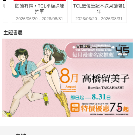
哈利
閱讀有禮，TCL平板送觸
TCL數位筆記本送月讀包1
愛在空氣中彌漫, 巴黎
控筆
年
沉醉於翡冷翠之城
31
2026/06/20 - 2026/08/31
2026/06/20 - 2026/08/31
主題書展
免費下載囍結APP→App Store&Google play搜尋""囍結
tietheknots""
官方網站：http://www.tietheknots.hk(更多結婚資訊請見官網)
粉絲團：Facebook搜尋""囍結 TIE-THE-KNOTS.COM""
電子郵件：info@tietheknots.hk