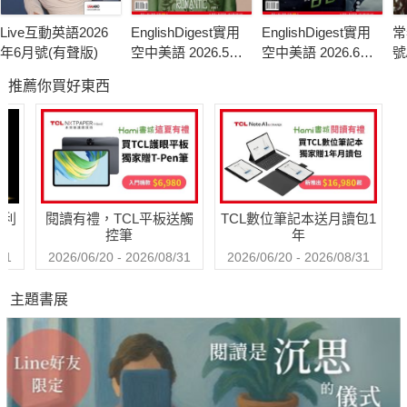
◎內建應用程式活用
Live互動英語2026
EnglishDigest實用
EnglishDigest實用
常
◎你可能不知道的設定
年6月號(有聲版)
空中美語 2026.5月
空中美語 2026.6月
號
◎音樂相關服務
號
號
推薦你買好東西
◎攝錄功能操作密技
◎特別增加Google Play商店付費App推薦、購買退費等流程教
學"
哈利
閱讀有禮，TCL平板送觸
TCL數位筆記本送月讀包1
控筆
年
31
2026/06/20 - 2026/08/31
2026/06/20 - 2026/08/31
主題書展