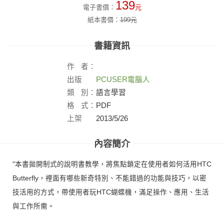
139
電子書價：
元
紙本書價：
199
元
書籍資訊
作
者：
出版
PCUSER電腦人
社：
類
別：
語言學習
格
式：
PDF
上架
2013/5/26
日：
內容簡介
"本書拋開制式的說明書教學，將焦點鎖定在使用者如何活用HTC
Butterfly，裡面有哪些新奇特別、不能錯過的功能與技巧，以密
技活用的方式，帶使用者玩HTC蝴蝶機，滿足操作、應用、生活
與工作所需。