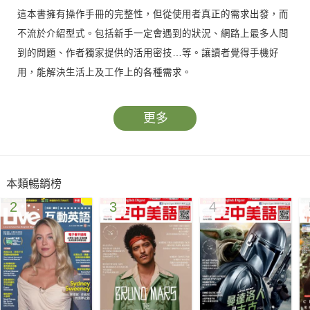
這本書擁有操作手冊的完整性，但從使用者真正的需求出發，而
不流於介紹型式。包括新手一定會遇到的狀況、網路上最多人問
到的問題、作者獨家提供的活用密技…等。讓讀者覺得手機好
用，能解決生活上及工作上的各種需求。
全書以活潑、短小單元的型式呈現，讀者讀起來不會有壓力，隨
更多
手就能翻查到自己想知道的主題。
本書由電腦玩物(http://playpcesor.blogspot.com/)站長統籌，為
本類暢銷榜
網路上極具知名度的3C部落格，統籌過多本暢銷書籍。
2
3
4
【本書特色】
◎外觀與軟硬體規格、特色大解密
◎一定要做的Google服務申請與設定
◎HTC Sense密技
◎特色功能+操作小密技