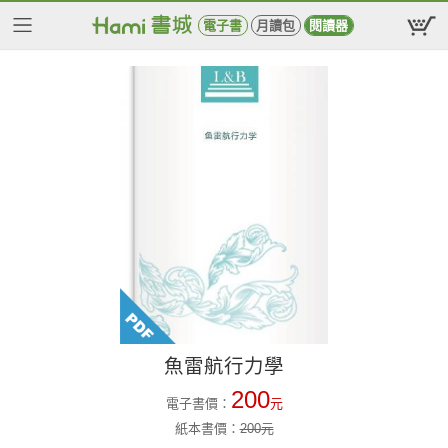
電子書
月讀包
閱讀器
魚雷航行力學
200
電子書價：
元
紙本書價：
200
元