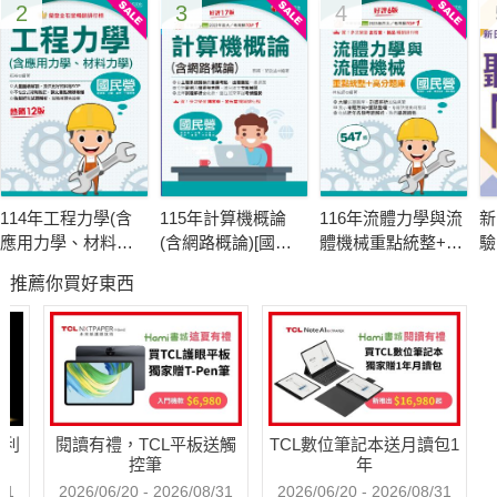
2
3
4
114年工程力學(含
115年計算機概論
116年流體力學與流
新
應用力學、材料力
(含網路概論)[國民
體機械重點統整+高
驗
學)[國民營事業]
營事業]
分題庫[國民營事業]
聽
推薦你買好東西
哈利
閱讀有禮，TCL平板送觸
TCL數位筆記本送月讀包1
控筆
年
31
2026/06/20 - 2026/08/31
2026/06/20 - 2026/08/31