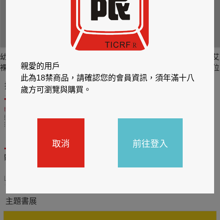
幼兒園老師麻糬- 全
元元 吳婕安寫真書
Super Lisa 林莎 珍
艾
親愛的用戶
裸寫真 【2】
數位版
愛收藏版數位寫真
位
此為18禁商品，請確認您的會員資訊，須年滿十八
推薦你買好東西
歲方可瀏覽與購買。
取消
前往登入
送觸
TCL數位筆記本送月讀包1
BOOX電子閱讀器加購皮
年
套5折
31
2026/06/20 - 2026/08/31
2026/06/20 - 2026/08/31
主題書展