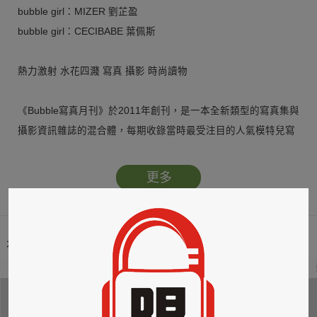
bubble girl：MIZER 劉芷盈
bubble girl：CECIBABE 葉佩斯
熱力激射 水花四濺 寫真 攝影 時尚讀物
《Bubble寫真月刊》於2011年創刊，是一本全新類型的寫真集與
攝影資訊雜誌的混合體，每期收錄當時最受注目的人氣模特兒寫
真作品，以火辣的寫真及最新最快的攝影資訊，於市場上闖出一
條新路向。宗旨是以開放的態度重新界定性感的意義，釋放被偽
更多
善封閉且發自內心的欲念與渴望。
本類暢銷榜
2
3
4