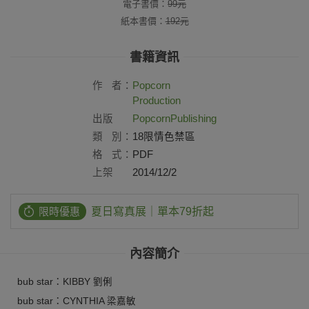
電子書價：
99
元
紙本書價：
192
元
書籍資訊
作
者：
Popcorn
Production
出版
PopcornPublishingLTD
社：
類
別：
18限情色禁區
格
式：
PDF
上架
2014/12/2
日：
限時優惠
夏日寫真展｜單本79折起
內容簡介
bub star：KIBBY 劉俐
bub star：CYNTHIA 梁嘉敏