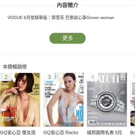
內容簡介
VOGUE 6月號精華版：郭雪芙 巴黎談心事Grown woman
更多
本類暢銷榜
2
3
4
GQ安心亞 傻女孩
GQ安心亞 Rocks
城邦國際名表 5月
B