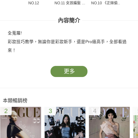
NO.12
NO.11 女孩編髮 加
NO.10 《正妹偷吃
NO.
倍美教學版
步》超快速 變髮型
任何
內容簡介
全蒐羅!
彩妝技巧教學，無論你是彩妝新手，還是Pro級高手，全部看過
來！
更多
本類暢銷榜
2
3
4