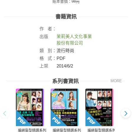
紙本書價：
98
元
書籍資訊
作
者：
出版
茉莉美人文化事業
社：
股份有限公司
類
別：
流行時尚
格
式：
PDF
上架
2014/6/2
日：
系列書資訊
MORE
編綁髮型精選系列
編綁髮型精選系列
編綁髮型精選系列
編綁