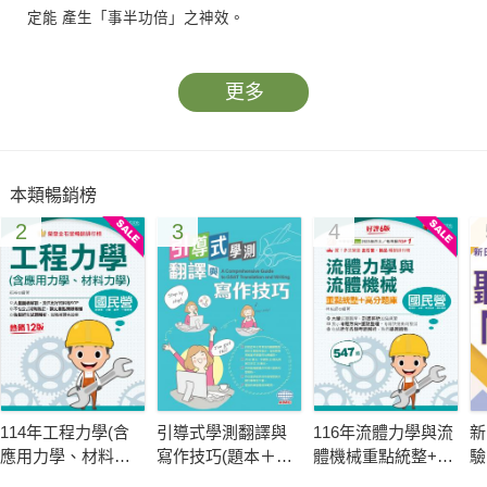
定能 產生「事半功倍」之神效。
更多
本類暢銷榜
2
3
4
114年工程力學(含
引導式學測翻譯與
116年流體力學與流
新
應用力學、材料力
寫作技巧(題本＋解
體機械重點統整+高
驗
學)[國民營事業]
答)
分題庫[國民營事業]
聽