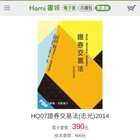
電子書
月讀包
閱讀器
HQ07證券交易法(志光)2014
390
電子書價：
元
紙本書價：
600
元