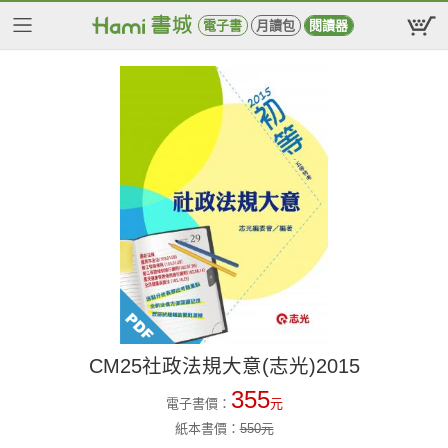
電子書
月讀包
閱讀器
CM25社政法規大意(志光)2015
355
電子書價：
元
紙本書價：
550
元