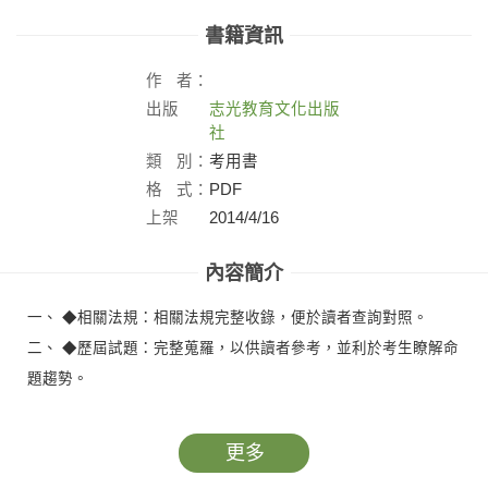
書籍資訊
作
者：
出版
志光教育文化出版
社：
社
類
別：
考用書
格
式：
PDF
上架
2014/4/16
日：
內容簡介
一、 ◆相關法規：相關法規完整收錄，便於讀者查詢對照。
二、 ◆歷屆試題：完整蒐羅，以供讀者參考，並利於考生瞭解命
題趨勢。
更多