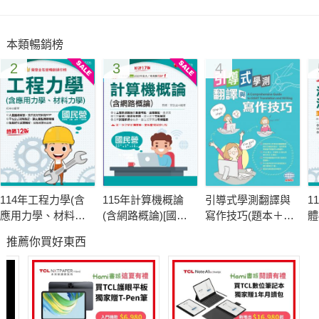
本類暢銷榜
2
3
4
114年工程力學(含
115年計算機概論
引導式學測翻譯與
1
應用力學、材料力
(含網路概論)[國民
寫作技巧(題本＋解
體
學)[國民營事業]
營事業]
答)
分
推薦你買好東西