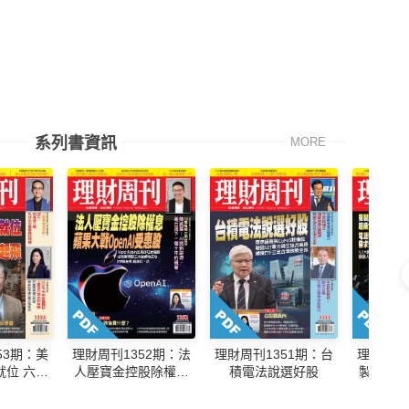
系列書資訊
MORE
53期：美
理財周刊1352期：法
理財周刊1351期：台
理財周刊
就位 六大
人壓寶金控股除權息
積電法說選好股
製記憶
單起飛
蘋果大戰OpenAl受惠
矽晶圓股
股
管理需求