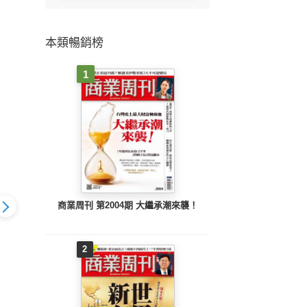
本類暢銷榜
1
商業周刊 第2004期 大繼承潮來襲！
2
1350期：複
理財周刊1349期：美
理財周刊1348期：
理財
體超級大循環
光大賺 帶旺記憶體股
CPO掛帥 林恩平照亮
Spa
漲聲起 電源
SPHBM4＋AI玻璃新飆
光學股 AI掌握方向盤
盤進
升級 AI新飆
股
FSD概念股上路
登首富