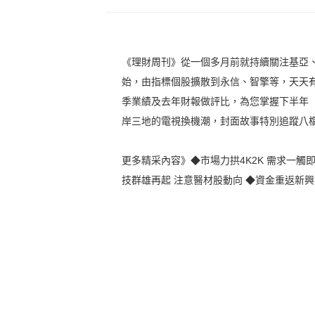
《理財周刊》從一個多月前就持續關注基亞
始，由指標個股擴散到永信、智擎等，天天
季業績及去年財報做評比，為您掌握下半年「
岸三地的電視換機潮，封面故事特別追蹤八
更多精采內容》◆市場力拱4K2K 需求一觸
技群雄再起 注意醫材股動向 ◆資金重返新興