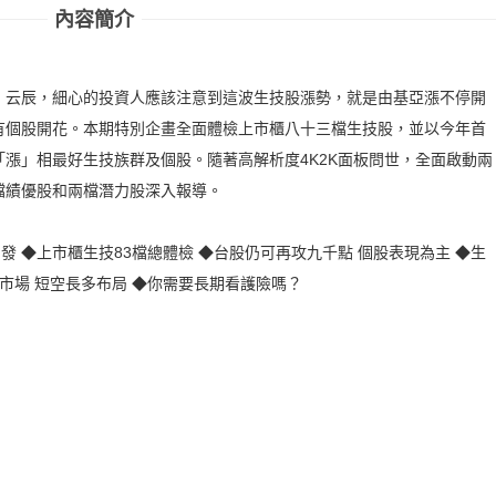
內容簡介
股
、云辰，細心的投資人應該注意到這波生技股漲勢，就是由基亞漲不停開
有個股開花。本期特別企畫全面體檢上市櫃八十三檔生技股，並以今年首
漲」相最好生技族群及個股。隨著高解析度4K2K面板問世，全面啟動兩
檔績優股和兩檔潛力股深入報導。
即發 ◆上市櫃生技83檔總體檢 ◆台股仍可再攻九千點 個股表現為主 ◆生
市場 短空長多布局 ◆你需要長期看護險嗎？