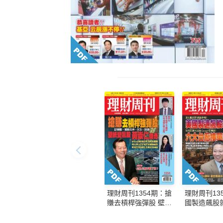
理財周刊1354期：搶
理財周刊13
賺去槓桿強彈股 壁紙
國製造飆股
變飆股 黃崇仁傳奇
台廠接