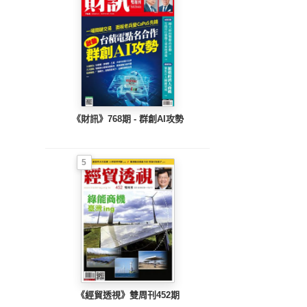
《財訊》768期 - 群創AI攻勢
5
《經貿透視》雙周刊452期