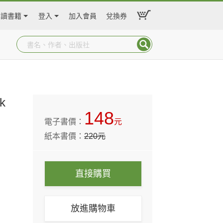
閱讀書籍
登入
加入會員
兌換券
k
148
電子書價：
元
紙本書價：
220
元
直接購買
放進購物車