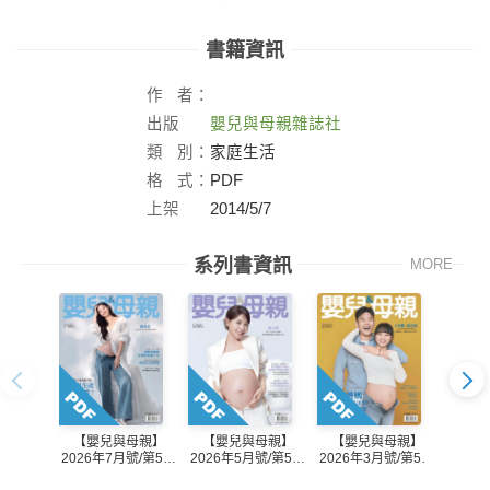
書籍資訊
作
者：
出版
嬰兒與母親雜誌社
社：
類
別：
家庭生活
格
式：
PDF
上架
2014/5/7
日：
系列書資訊
MORE
【嬰兒與母親】
【嬰兒與母親】
【嬰兒與母親】
【嬰
2026年7月號/第588
2026年5月號/第587
2026年3月號/第586
2026
期
期
期