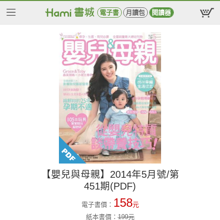
電子書
月讀包
閱讀器
【嬰兒與母親】2014年5月號/第
451期(PDF)
158
電子書價：
元
紙本書價：
199
元