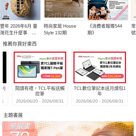
豐年 2026年6月 臺
時尚家居 House
《消費者報導544
常
灣花生什麼事 轉
Style 132期
期》
號
型挑戰卡關
推薦你買好東西
哈利
閱讀有禮，TCL平板送觸
TCL數位筆記本送月讀包1
控筆
年
31
2026/06/20 - 2026/08/31
2026/06/20 - 2026/08/31
主題書展