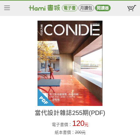
電子書
月讀包
閱讀器
當代設計雜誌255期(PDF)
120
電子書價：
元
紙本書價：
200
元