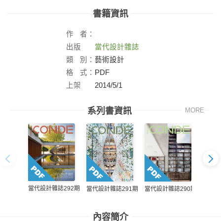
書籍資訊
作
者：
出版
當代設計雜誌
社：
類
別：
藝術設計
格
式：
PDF
上架
2014/5/1
日：
系列書資訊
MORE
當代設計雜誌292期
當代設
當代設計雜誌290期
當代設計雜誌291期
內容簡介