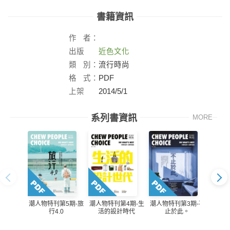
書籍資訊
作
者：
出版
近色文化
社：
類
別：
流行時尚
格
式：
PDF
上架
2014/5/1
日：
系列書資訊
MORE
潮人物特刊第5期-旅
潮人物特刊第4期-生
潮人物特刊第3期-不
潮人物
行4.0
活的設計時代
止於此。