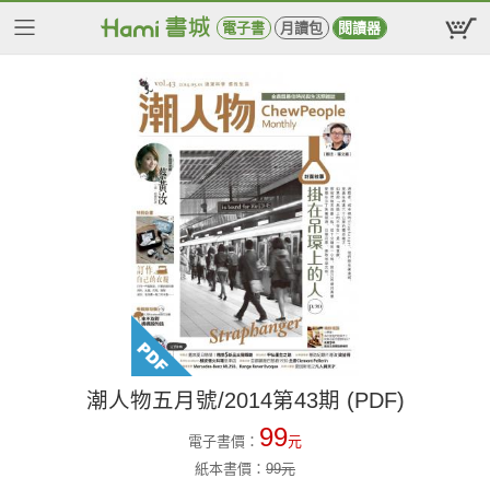
電子書
月讀包
閱讀器
潮人物五月號/2014第43期 (PDF)
99
電子書價：
元
紙本書價：
99
元