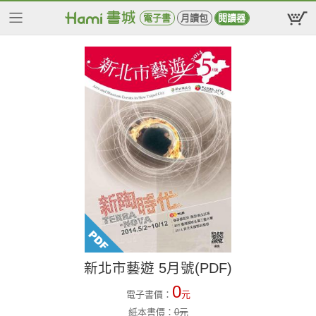
電子書
月讀包
閱讀器
新北市藝遊 5月號(PDF)
0
電子書價：
元
紙本書價：
0
元