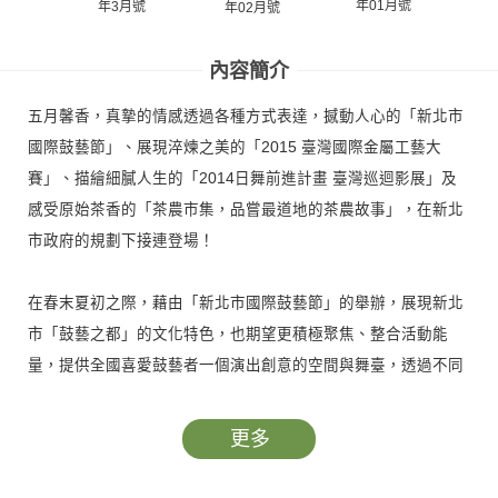
年01月號
年3月號
年
年02月號
內容簡介
五月馨香，真摯的情感透過各種方式表達，撼動人心的「新北市
國際鼓藝節」、展現淬煉之美的「2015 臺灣國際金屬工藝大
賽」、描繪細膩人生的「2014日舞前進計畫 臺灣巡迴影展」及
感受原始茶香的「茶農市集，品嘗最道地的茶農故事」，在新北
市政府的規劃下接連登場！
在春末夏初之際，藉由「新北市國際鼓藝節」的舉辦，展現新北
市「鼓藝之都」的文化特色，也期望更積極聚焦、整合活動能
量，提供全國喜愛鼓藝者一個演出創意的空間與舞臺，透過不同
鼓樂的敲擊型態，讓參與者感受不同的鼓藝饗宴。
更多
新北市立黃金博物館延續過去四屆全國金屬工藝大賽之經驗，將
比賽規格從全國提升至國際，「2015 臺灣國際金屬工藝大賽」