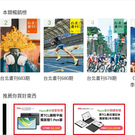
提供更寬闊的發展舞臺，期能開啟臺灣與國際金屬工藝界的相互
本類暢銷榜
交流，催生出具時代感及不同文化特質的創意作品。
2
3
4
繼2013 年「日舞前進計畫 臺灣巡迴影展」首次舉辦，獲得熱烈
的回響之後，2014 年計畫把臺灣作為亞洲的巡迴重點，其中新
北市更榮獲日舞國際巡迴影展選為在臺的開幕首站，將於5 月1
日至5 月4 日在府中15 ─新北市紀錄片放映院舉行開幕首映，藉
由結合在地的紀錄片工作者及影視文創產業的能量，將日舞影展
的精神與八部精選的紀錄片分享給新北市的觀眾。
台北畫刊683期
台北畫刊680期
台北畫刊678期
《
季
為了讓民眾體驗坪林特有的茶鄉人文與歷史風貌，新北市坪林茶
推薦你買好東西
業博物館特別規劃了「茶農市集，品嘗最道地的茶農故事」系列
活動，安排各地茶農輪流駐館說茶，並呈現自家文物、照片等，
讓民眾與茶農近距離接觸，讓您在品茗之餘，也能體驗不同氛圍
的茶農故事。