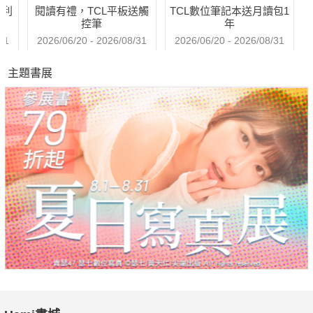
哈利
閱讀有禮，TCL平板送觸
TCL數位筆記本送月讀包1
在溫暖和煦的時節，觀賞精采絕倫的鼓藝演出，開展金工的無限
控筆
年
可能，探討多元的跨文化議題，品味樸實但獨具一格的茶故事。
31
2026/06/20 - 2026/08/31
2026/06/20 - 2026/08/31
主題書展