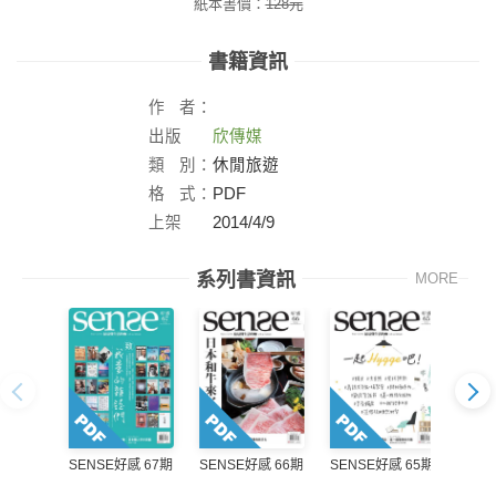
紙本書價：
128
元
書籍資訊
作
者：
出版
欣傳媒
社：
類
別：
休閒旅遊
格
式：
PDF
上架
2014/4/9
日：
系列書資訊
MORE
SENSE好感 67期
SENSE好感 65期
SENSE好感 66期
SEN