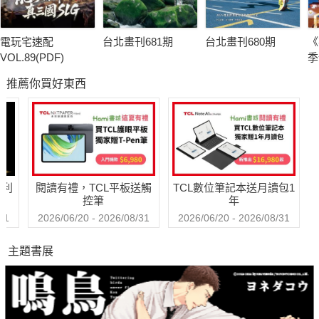
電玩宅速配
台北畫刊681期
台北畫刊680期
《
VOL.89(PDF)
季
推薦你買好東西
哈利
閱讀有禮，TCL平板送觸
TCL數位筆記本送月讀包1
控筆
年
31
2026/06/20 - 2026/08/31
2026/06/20 - 2026/08/31
主題書展