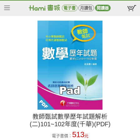
電子書
月讀包
閱讀器
教師甄試數學歷年試題解析
(二)101~102年度(千華)(PDF)
513
電子書價：
元