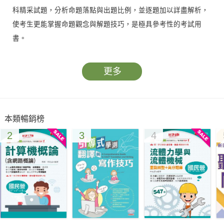
科精采試題，分析命題落點與出題比例，並逐題加以詳盡解析，
使考生更能掌握命題觀念與解題技巧，是極具參考性的考試用
書。
除作為練習之用外，特別適合考前衝刺以及平日準備時間較為不
足的考生朋友，建議讀者可先自行練習，再核對答案並參考解
更多
析。擁有此書，您已手握進入教師之門的鑰匙！
本類暢銷榜
2
3
4