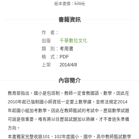
紙本書價：
570
元
書籍資訊
作
者：
出版
千華數位文化
社：
類
別：
考用書
格
式：
PDF
上架
2014/4/8
日：
內容簡介
教育部指出，國小是包班制，教師一定會教國語、數學，因此在
2010年起已強制國小師資班一定要上數學課，並修法規定2014
年起國小組加考數學。因此在教師甄試的考試中，歷屆數學試題
可說是很重要，唯有將以往歷屆試題加以熟練，才不會迷失準備
方向。
本書獨家完整收錄101、102年度國小、國中、高中教師甄試數學