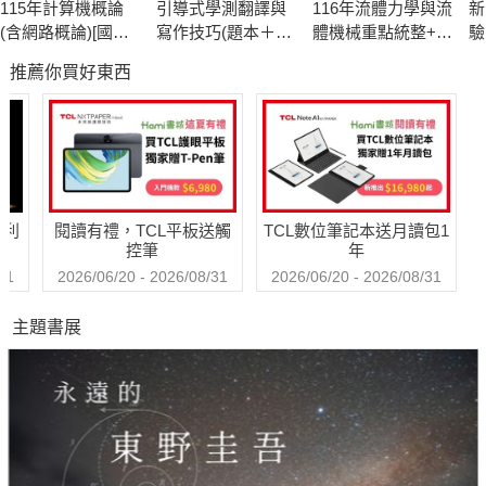
115年計算機概論
引導式學測翻譯與
116年流體力學與流
新
(含網路概論)[國民
寫作技巧(題本＋解
體機械重點統整+高
驗
營事業]
答)
分題庫[國民營事業]
聽
推薦你買好東西
哈利
閱讀有禮，TCL平板送觸
TCL數位筆記本送月讀包1
控筆
年
31
2026/06/20 - 2026/08/31
2026/06/20 - 2026/08/31
主題書展