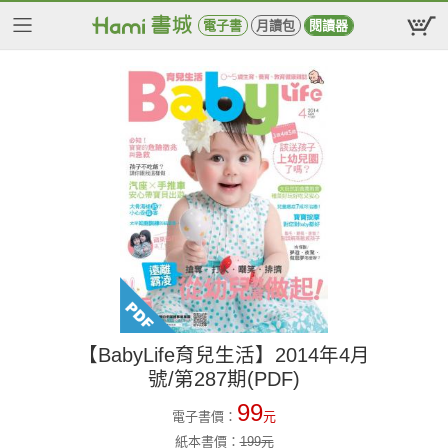
電子書
月讀包
閱讀器
【BabyLife育兒生活】2014年4月
號/第287期(PDF)
99
電子書價：
元
紙本書價：
199
元