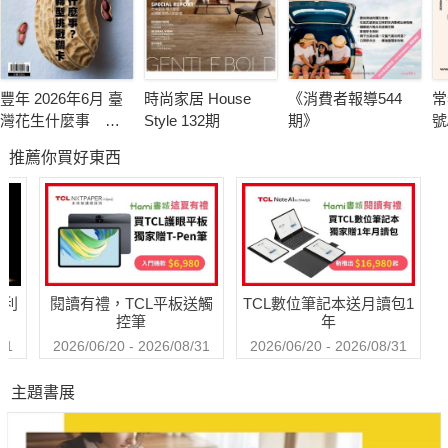
豐年 2026年6月 臺
時尚家居 House
《消費者報導544
常
灣花生什麼事 轉
Style 132期
期》
號
型挑戰卡關
推薦你買好東西
哈利
閱讀有禮，TCL平板送觸
TCL數位筆記本送月讀包1
控筆
年
31
2026/06/20 - 2026/08/31
2026/06/20 - 2026/08/31
主題書展