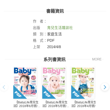
書籍資訊
作
者：
出版
育兒生活雜誌社
社：
類
別：
家庭生活
格
式：
PDF
上架
2014/4/8
日：
系列書資訊
MORE
【BabyLife育兒生
【BabyLife育兒生
【Bab
【BabyLife育兒生
活】2018年6月號/第
活】2018年5月號/第
活】20
活】2018年4月號/第
337期
336期
335期