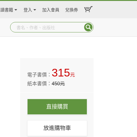
閱讀書籍
登入
加入會員
兌換券
315
電子書價：
元
紙本書價：
450
元
直接購買
放進購物車