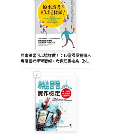
原來讀書可以這樣做！：10堂課掌握個人
專屬讀考學習要領，考進理想校系（附補
教名師各科亮點學習法）
5