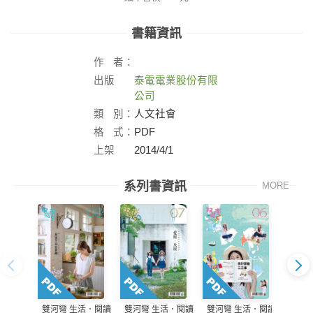
書籍資訊
作
者：
出版
泰電電業股份有限
社：
公司
類
別：
人文社會
格
式：
PDF
上架
2014/4/1
日：
系列書資訊
MORE
雙河彎 生活．閱讀
雙河彎 生活．閱讀
雙河彎 生活．閱讀
雙河彎