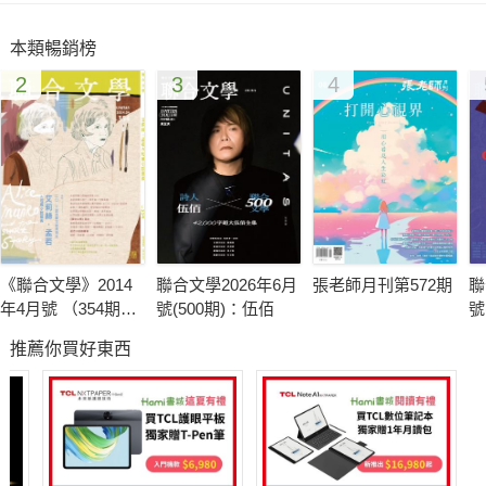
店的種籽，能在我們的心頭發芽。
本類暢銷榜
2
3
4
《雙河彎》四月號｜從文字裡，讀出一座城市。
《聯合文學》2014
聯合文學2026年6月
張老師月刊第572期
聯
年4月號 （354期）
號(500期)：伍佰
號
艾莉絲．孟若＆短
多
推薦你買好東西
篇小說藝術
德