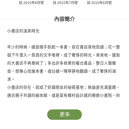
誌 2015年8月號
誌 2015年7月號
誌 2015年6月號
誌 2
內容簡介
小書店的溫柔時光
年少的時候，總是隨手抓起一本書，就在書店席地而讀；花一整
個下午潛入一頁頁的文字堆裡，成了奢侈的時光。漸漸地，蓬勃
的大書店不再單純了；多出許多商業的複合產品、整日人聲雜
沓。想專心找幾本書，或佔據一隅寧靜地翻讀，成了奢侈的渴
求。
小書店的存在，就成了好讀朋友的祕密基地；無論是充滿童趣，
適合親子共讀的繪本館，或是富有鄉村設計感的療癒小書院，抑
或致力書寫城市歷史的在地書坊。都是你探索書叢的好地方。
更多
這個月《雙河彎》邀請了花栗鼠繪本館、晴耕雨讀小書院和三餘
書店，帶我們一同體驗小書店的溫柔時光，也期盼未來這顆小書