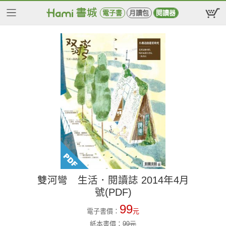
電子書
月讀包
閱讀器
雙河彎 生活．閱讀誌 2014年4月
號(PDF)
99
電子書價：
元
紙本書價：
99
元