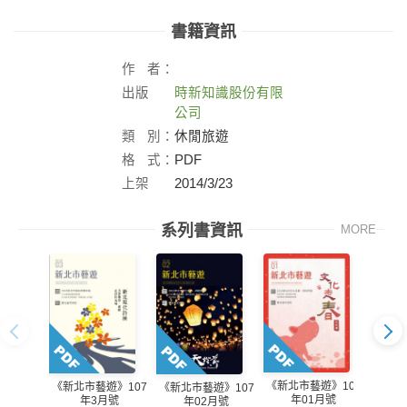
書籍資訊
作
者：
出版
時新知識股份有限
社：
公司
類
別：
休閒旅遊
格
式：
PDF
上架
2014/3/23
日：
系列書資訊
MORE
《新北市藝遊》107
《新北市藝遊》107
《新北
《新北市藝遊》107
年01月號
年3月號
年
年02月號