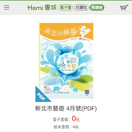
電子書
月讀包
閱讀器
新北市藝遊 4月號(PDF)
0
電子書價：
元
紙本書價：
0
元