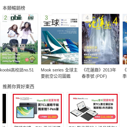
趣」，以博覽會的型式，運用自然環境中的植物資源，於生活當
本類暢銷榜
中讓我們一起成為最酷炫的植物考古達人。
2
3
4
最後是「2014 新北市客家桐花祭系列活動」，將在土城、三
芝、瑞芳、石碇、三峽、深坑陸續登場，除了宜人花景外，還有
客家文藝表演、藍染體驗等系列活動，讓您沉浸在客家文化的魅
力風情裡，體驗繽紛多樣的桐花之旅！
koobii高校誌no.51
Mook series 全球主
《花蓮趣》2013年
《
要航空公司圖鑑
春季號 (PDF)
季
推薦你買好東西