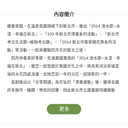
內容簡介
暖春來臨，在溫柔氛圍環繞下的新北市，推出「2014 潑水節─水
漾．幸福在新北」、「103 年新北市漂書系列活動」、「新北市
考古生活節─植物考古趣」、「2014 新北市客家桐花祭系列活
動」等活動，一起來體驗四月天的藝文之旅。
四月仲春美好季節，充滿異國風情的「2014 潑水節─水漾．幸
福在新北」，邀您一起悠遊於異國文化之中，將具有消災祈福意
涵的水花四處潑灑，去除您前一年的災厄，迎接新的一年。
首創推出以「分享閱讀」為宗旨的「漂書運動」後，獲得全國
許多縣市、機關、學校的回響，因此新北市立圖書館持續推動
「103 年新北市漂書系列活動」各項講座，邀請專家、學者、作
家，透過心得分享、多元閱讀互動與民眾分享漂書議題。
更多
為了讓民眾在八里悠閒自然的環境中親近考古、認識博物館，
新北市立十三行博物館舉辦「新北市考古生活節─植物考古