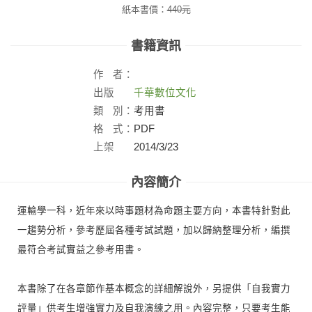
紙本書價：
440
元
書籍資訊
作
者：
出版
千華數位文化
社：
類
別：
考用書
格
式：
PDF
上架
2014/3/23
日：
內容簡介
運輸學一科，近年來以時事題材為命題主要方向，本書特針對此
一趨勢分析，參考歷屆各種考試試題，加以歸納整理分析，編撰
最符合考試實益之參考用書。
本書除了在各章節作基本概念的詳細解說外，另提供「自我實力
評量」供考生增強實力及自我演練之用。內容完整，只要考生能