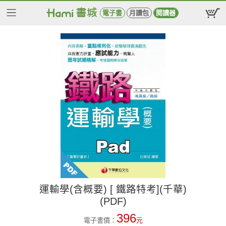
電子書
月讀包
閱讀器
運輸學(含概要) [ 鐵路特考](千華)
(PDF)
396
電子書價：
元