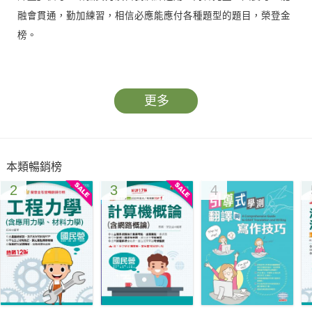
融會貫通，勤加練習，相信必應能應付各種題型的題目，榮登金
榜。
另於第十二章附有各類國家考試歷屆試題及解答，協助考生掌握
考題題型及考試方向。只要您多加演練，必能掌握命題方向，達
更多
到事半功倍的效果，順利拿到高分。
熟練本書必能幫助考生輕鬆面對司法人員、調查人員英文、笑傲
本類暢銷榜
考場！
2
3
4