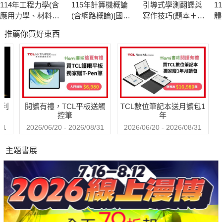
114年工程力學(含
115年計算機概論
引導式學測翻譯與
1
應用力學、材料力
(含網路概論)[國民
寫作技巧(題本＋解
體
學)[國民營事業]
營事業]
答)
分
推薦你買好東西
哈利
閱讀有禮，TCL平板送觸
TCL數位筆記本送月讀包1
控筆
年
31
2026/06/20 - 2026/08/31
2026/06/20 - 2026/08/31
主題書展