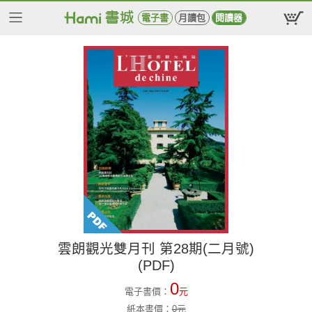
電子書
月讀包
閱讀器
雲朗觀光雙月刊 第28期(二月號)
(PDF)
0
電子書價：
元
紙本書價：
0
元