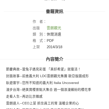
書籍資訊
作
者：
出版
雲朗觀光
社：
類
別：
休閒消遣
格
式：
PDF
上架
2014/3/18
日：
內容簡介
節慶典故--當兔子遇見彩蛋 「美好希望」就復活！
封面故事--前進義大利 LDC雲朗觀光集團 歐亞版圖成形
臥遊寰宇--您所不知道的義大利 Italia Uncovered
漫步台灣--絕美賞櫻景點大集合 過一個浪漫繽紛的櫻花季
走看人生--再訪比京雜感
雲朗達人--CEO上菜 抓住員工的胃 溫暖企業的心