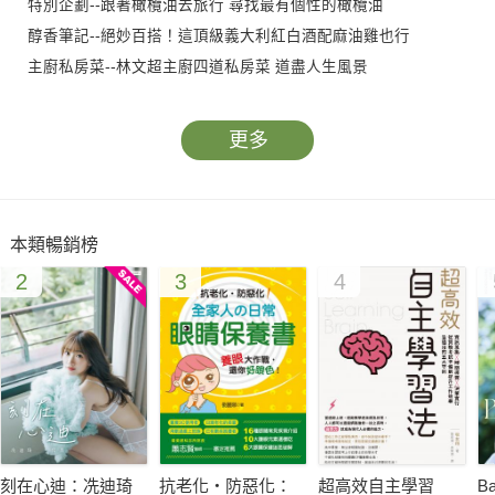
特別企劃--跟著橄欖油去旅行 尋找最有個性的橄欖油
醇香筆記--絕妙百搭！這頂級義大利紅白酒配麻油雞也行
主廚私房菜--林文超主廚四道私房菜 道盡人生風景
雲朗風華--聚焦˙這 一刻
更多
本類暢銷榜
2
3
4
刻在心迪：冼迪琦
抗老化‧防惡化：
超高效自主學習
B