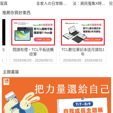
寫真
全家人の日常眼睛
法：資訊蒐集X時間
兒
保養書
控管X決策實行，從
張
推薦你買好東西
資格考試準備到提
升工作效率皆適用
的五大守則
哈利
閱讀有禮，TCL平板送觸
TCL數位筆記本送月讀包1
控筆
年
31
2026/06/20 - 2026/08/31
2026/06/20 - 2026/08/31
主題書展