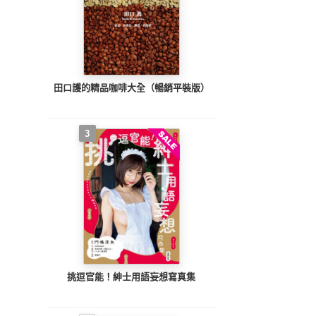
田口護的精品咖啡大全（暢銷平裝版）
3
挑逗官能！紳士用語妄想寫真集