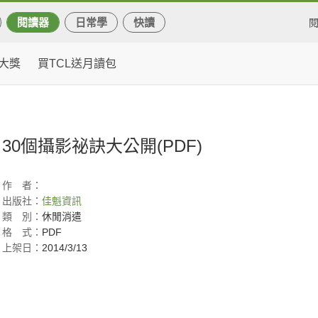
閱讀器
日常學
快讀
大獎
買TCL送月讀包
30個攝影祕訣大公開(PDF)
作
者：
出版社：
佳魁資訊
類
別：
休閒消遣
格
式：
PDF
上架日：
2014/3/13