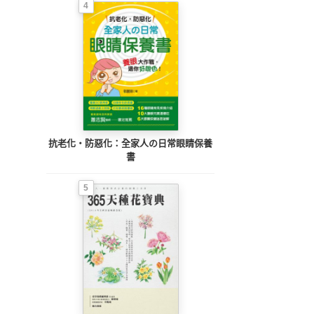
4
抗老化‧防惡化：全家人の日常眼睛保養
書
5