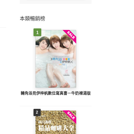
本類暢銷榜
1
轉角浴見伊梓帆數位寫真書－牛奶裸湯版
2