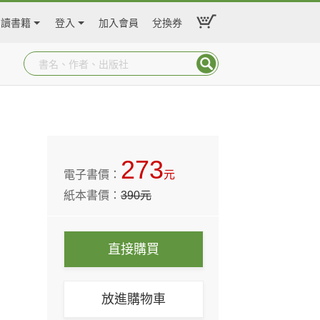
閱讀書籍
登入
加入會員
兌換券
273
電子書價：
元
紙本書價：
390
元
直接購買
放進購物車