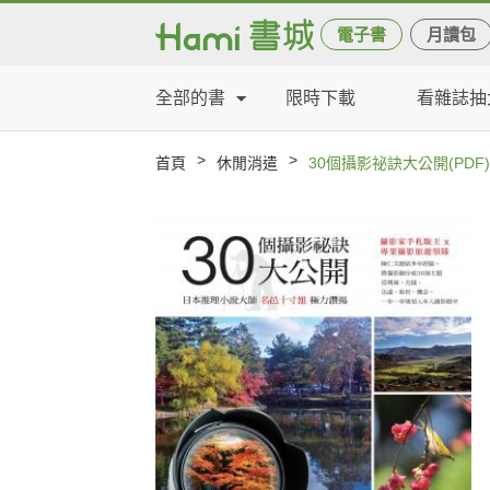
電子書
月讀包
全部的書
限時下載
看雜誌抽
>
>
首頁
休閒消遣
30個攝影祕訣大公開(PDF)