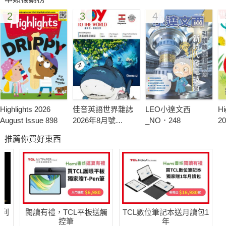
看完這期精心準備的老房子專題之後，希望未來你和它們巧遇之
2
3
4
時，能以獨特慧眼讀出這些老房子背後的美好故事！
Highlights 2026
佳音英語世界雜誌
LEO小達文西
Hi
August Issue 898
2026年8月號
_NO．248
20
No.320-盧森堡
23
推薦你買好東西
哈利
閱讀有禮，TCL平板送觸
TCL數位筆記本送月讀包1
控筆
年