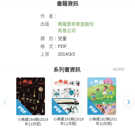
書籍資訊
作
者：
出版
典藏藝術家庭股份
社：
有限公司
類
別：
兒童
格
式：
PDF
上架
2014/3/3
日：
系列書資訊
MORE
小典藏183期(2019
小典藏182期(2019
小典藏184期(2019
小典藏1
年11月號)
年10月號)
年12月號)