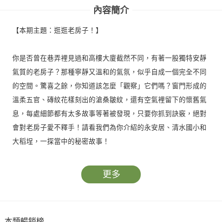
內容簡介
【本期主題：逛逛老房子！】
你是否曾在巷弄裡見過和高樓大廈截然不同，有著一股獨特安靜
氣質的老房子？那種寧靜又溫和的氣氛，似乎自成一個完全不同
的空間。驚喜之餘，你知道該怎麼「觀察」它們嗎？窗門形成的
溫柔五官、磚紋花樣刻出的滄桑皺紋，還有空氣裡留下的懷舊氣
息，每處細節都有太多故事等著被發現，只要你抓到訣竅，絕對
會對老房子愛不釋手！請看我們為你介紹的永安居、清水國小和
大稻埕，一探當中的秘密故事！
還有林世仁老師創作，敘述老房子和老婆婆的故事。堅決保護老
更多
房子的老婆婆，在大樓林立、步調繁忙的都市裡，該怎麼讓老房
子保持原貌？老房子最後又會面對什麼命運？
本類暢銷榜