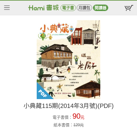
電子書
月讀包
閱讀器
小典藏115期(2014年3月號)(PDF)
90
電子書價：
元
紙本書價：
129
元