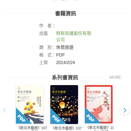
書籍資訊
作
者：
出版
時新知識股份有限
社：
公司
類
別：
休閒旅遊
格
式：
PDF
上架
2014/2/24
日：
系列書資訊
MORE
《新北市藝遊》107
《新北市藝遊》107
《新北
《新北市藝遊》107