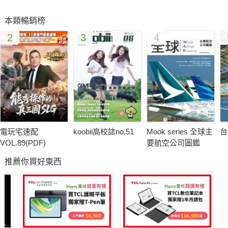
都」的美譽，將金九地區輝煌的採金歷史重現，展出礦業發展中
本類暢銷榜
的珍貴史料，讓參訪者對這段歷史有更深入的認識與瞭解。
2
3
4
充滿藝術滋養的淡水，孕育出許多新銳藝術家，為傳遞他們多
元的藝術風格，淡水古蹟博物館特邀臺北藝術大學美術學院與三
芝文化基金會，共同策辦「北海岸七迢人─年輕藝術家雕塑
展」，展現年輕一代藝術家的美學視野，並傳達其「來去淡水」
的在地情懷與藝術意象。
電玩宅速配
koobii高校誌no.51
Mook series 全球主
台
在微涼的午後，典藏珍貴音樂文化資產的美麗永安生活館，為體
VOL.89(PDF)
要航空公司圖鑑
現音樂大師李泰祥在臺灣音樂的貢獻，特別推出「黑膠放送室—
推薦你買好東西
李泰祥紀念回顧企劃」，精選館內收藏李泰祥大師著名的黑膠唱
片，提供民眾聆聽，讓我們啜飲咖啡，一同欣賞大師的作品與精
神！
其他精采活動可上新北市藝遊官網http://ntcag.ctu.com.tw、