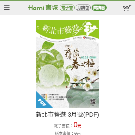
電子書
月讀包
閱讀器
新北市藝遊 3月號(PDF)
0
電子書價：
元
紙本書價：
0
元