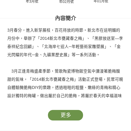
年01月號
年3月號
年
年02月號
內容簡介
3月春分，進入新芽展枝，百花待放的時節。新北市在這明媚的
月份中，舉辦了「2014新北市甕藏春之梅」、「黑膠放送室—李
泰祥紀念回顧」、「北海岸七迢人─年輕藝術家雕塑展」、「金
光閃耀的年代─金、九礦業歷史展」等一系列活動。
3月正逢青梅盛產季節，鶯歌陶瓷博物館空氣中瀰漫著脆梅酸
甜的氣味，「2014新北市甕藏春之梅」活動正式登場，民眾可親
自體驗醃脆梅DIY的樂趣，透過皚皚的粗鹽、嫩綠的青梅和精心
設計獨特的梅罐，做出屬於自己的脆梅，將屬於春天的幸福滋味
帶回家。
更多
2014年更逢黃金博物館建館10週年，該館特別策劃「金光閃耀
的年代─金、九礦業歷史展」，看金九地區如何贏得「亞洲金