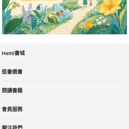
Hami書城
逛書選書
閱讀書籍
會員服務
關注我們