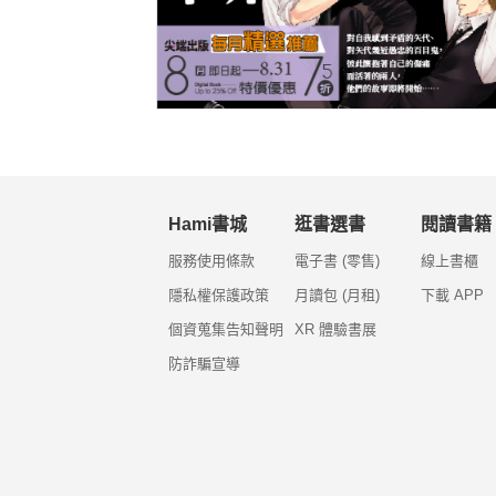
Hami書城
逛書選書
閱讀書籍
服務使用條款
電子書 (零售)
線上書櫃
隱私權保護政策
月讀包 (月租)
下載 APP
個資蒐集告知聲明
XR 體驗書展
防詐騙宣導