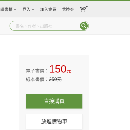
閱讀書籍
登入
加入會員
兌換券
150
電子書價：
元
紙本書價：
250
元
直接購買
放進購物車