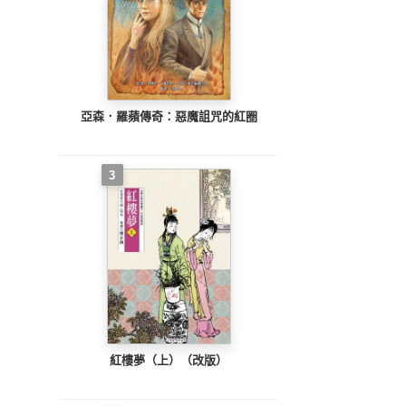
亞森．羅蘋傳奇：惡魔詛咒的紅圈
3
紅樓夢（上）（改版）