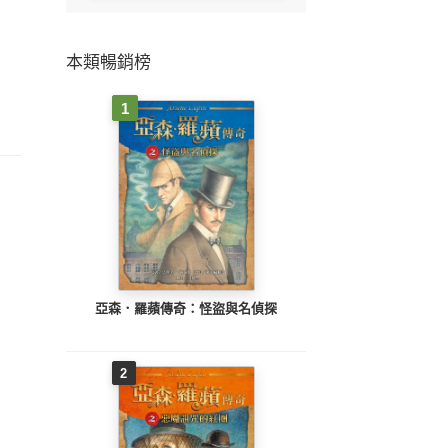
本類暢銷榜
1
亞森．羅蘋傳奇：怪盜與名偵探
2