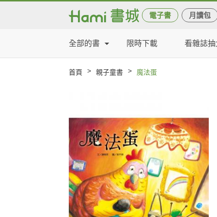
電子書
月讀包
全部的書
限時下載
看雜誌抽
>
>
首頁
親子童書
魔法蛋