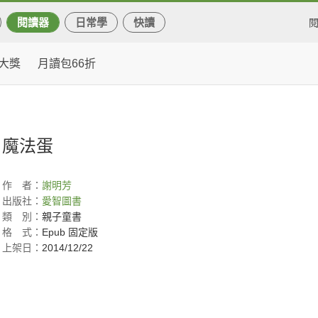
閱讀器
日常學
快讀
大獎
月讀包66折
魔法蛋
作
者：
謝明芳
出版社：
愛智圖書
類
別：
親子童書
格
式：
Epub 固定版
上架日：
2014/12/22