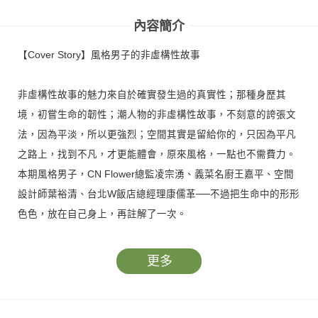
內容簡介
【Cover Story】風格男子的非虛構性故事
非虛構性故事的魅力來自於確實發生過的真實性；那種身歷其
境，初嘗生命的韌性；潮人物的非虛構性故事，不刻意的誇張文
法，因為平淡，所以更強烈；空間其實是留給你的，只因為平凡
之路上，找到不凡，才更能體會，原來風格，一點也不需費力。
本期風格男子，CN Flower總監凌宗湧、義菜名廚王嘉平、空間
設計師葉裕清、台北W飯店總經理康儒革──不過把生命中的形形
色色，放在自己身上，再註解了一次。
其他精采的內容還有：
更多
【探索威士忌】：在充滿泥煤及海風鹹味的艾雷島，喝一口威士
忌，生命本質在你體內悄悄晃動，從島上最耀眼的一顆星
──BRUICHLADDICH布萊迪出發，一同體會威士忌的奧妙滋