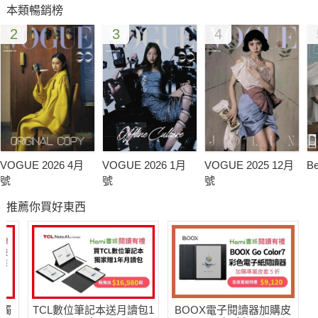
本類暢銷榜
味。
2
3
4
【皮靴特蒐】：兼備手工藝術與堅固耐用的Julian Boots；美式
工作靴經典代表Red Wing；美國百年老牌Chippewa；滿載英國
時尚龐克搖滾與叛逆精髓的Dr.Martens；以及台灣極富企圖心的
品牌林果良品，實搭的靴款，你是不是還少一雙？
VOGUE 2026 4月
VOGUE 2026 1月
VOGUE 2025 12月
B
號
號
號
推薦你買好東西
送觸
TCL數位筆記本送月讀包1
BOOX電子閱讀器加購皮