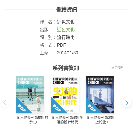
書籍資訊
作
者：
近色文化
出版
近色文化
社：
類
別：
流行時尚
格
式：
PDF
上架
2014/11/30
日：
系列書資訊
MORE
潮人物特刊第5期-旅
潮人物特刊第4期-生
潮人物特刊第3期-不
潮人物
行4.0
活的設計時代
止於此。