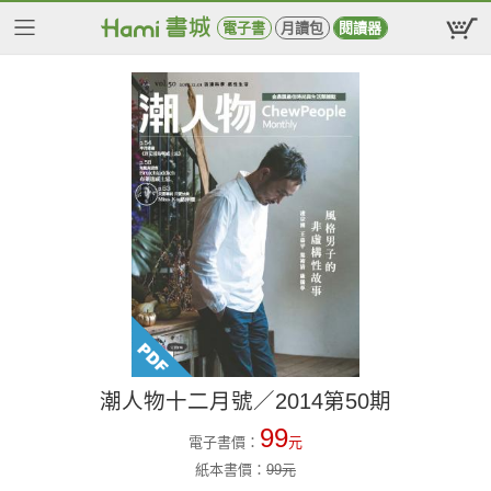
電子書
月讀包
閱讀器
潮人物十二月號／2014第50期
99
電子書價：
元
紙本書價：
99
元