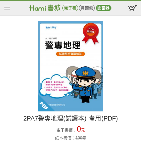
電子書
月讀包
閱讀器
2PA7警專地理(試讀本)-考用(PDF)
0
電子書價：
元
紙本書價：
190
元