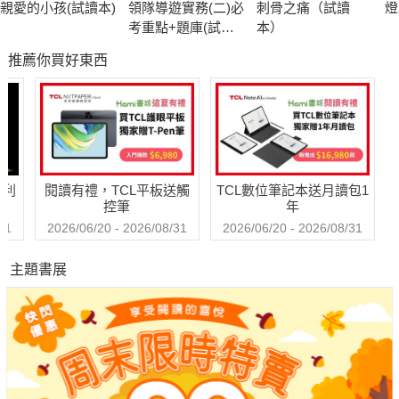
親愛的小孩(試讀本)
領隊導遊實務(二)必
刺骨之痛（試讀
燈
考重點+題庫(試讀
本）
本) -考用
推薦你買好東西
哈利
閱讀有禮，TCL平板送觸
TCL數位筆記本送月讀包1
控筆
年
31
2026/06/20 - 2026/08/31
2026/06/20 - 2026/08/31
主題書展