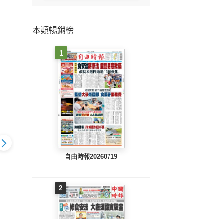
本類暢銷榜
1
自由時報20260719
旺報(1025 EPUB完整
旺報(1
7 EPUB完整
旺報(1026 EPUB完整
2
版)
版)
版)