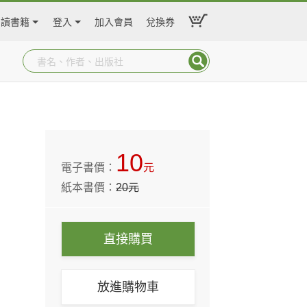
閱讀書籍
登入
加入會員
兌換券
10
電子書價：
元
紙本書價：
20
元
直接購買
放進購物車