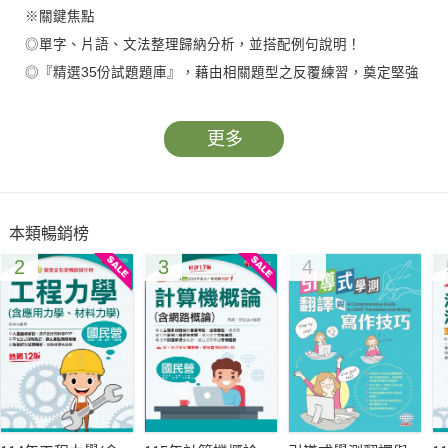
※關鍵焦點
◎單字、片語、文法整理歸納分析，並搭配例句說明！
◎『精選35份試題題庫』，藉由相關題型之反覆練習，奠定堅強
的應試能力！
※1次準備 1本就夠
更多
◎不必通勤跑補習班浪費你的時間，考用名師幫大家把英文有系
統性的整理好了！
本類暢銷榜
2
3
4