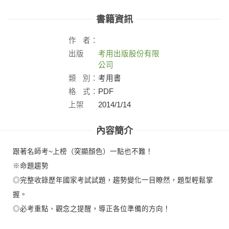
書籍資訊
作
者：
出版
考用出版股份有限
社：
公司
類
別：
考用書
格
式：
PDF
上架
2014/1/14
日：
內容簡介
跟著名師考~上榜（突顯顏色）一點也不難！
※命題趨勢
◎完整收錄歷年國家考試試題，趨勢變化一目瞭然，題型輕鬆掌
握。
◎必考重點、觀念之提醒，導正各位準備的方向！