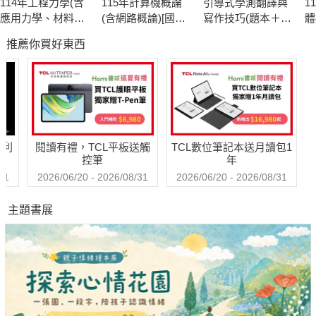
114年工程力學(含
115年計算機概論
引導式學測翻譯與
1
應用力學、材料力
(含網路概論)[國民
寫作技巧(題本＋解
體
學)[國民營事業]
營事業]
答)
分
推薦你買好東西
哈利
閱讀有禮，TCL平板送觸
TCL數位筆記本送月讀包1
控筆
年
31
2026/06/20 - 2026/08/31
2026/06/20 - 2026/08/31
主題書展