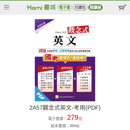
電子書
月讀包
閱讀器
2A57觀念式英文-考用(PDF)
279
電子書價：
元
紙本書價：
399
元