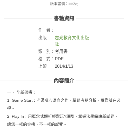
紙本書價：
550
元
書籍資訊
作
者：
出版
志光教育文化出版
社：
社
類
別：
考用書
格
式：
PDF
上架
2014/1/13
日：
內容簡介
一、 全新架構：
1. Game Start：老師嘔心瀝血之作，精闢考點分析，讓您試在必
得。
2. Play In：用概念式解析輕鬆玩?題酷，掌握法學緒論新試界，
讓您一樣的金榜、不一樣的感受。