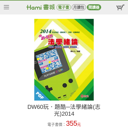
電子書
月讀包
閱讀器
DW60玩．題酷─法學緒論(志
光)2014
355
電子書價：
元