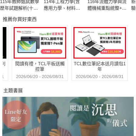
115年教師甄試數學
114年工程力學(含
116年流體力學與流
新
歷年試題解析(十
應用力學、材料力
體機械重點統整+高
驗
五)114年度[教師甄
學)[國民營事業]
分題庫[國民營事業]
聽
推薦你買好東西
試]
哈利
閱讀有禮，TCL平板送觸
TCL數位筆記本送月讀包1
控筆
年
31
2026/06/20 - 2026/08/31
2026/06/20 - 2026/08/31
主題書展