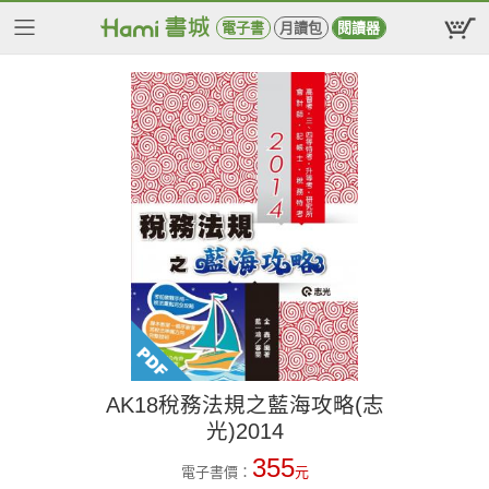
電子書
月讀包
閱讀器
AK18稅務法規之藍海攻略(志
光)2014
355
電子書價：
元