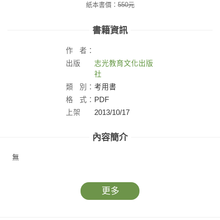
紙本書價：
550
元
書籍資訊
作
者：
出版
志光教育文化出版
社：
社
類
別：
考用書
格
式：
PDF
上架
2013/10/17
日：
內容簡介
無
更多