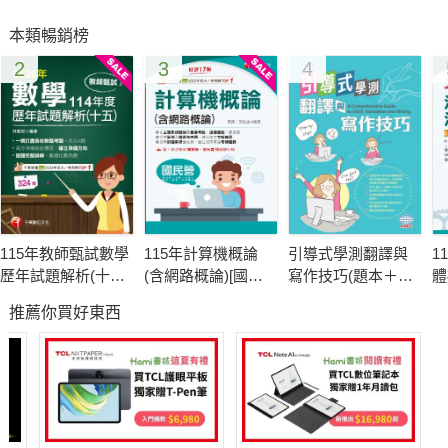
本類暢銷榜
2
3
4
115年教師甄試數學
115年計算機概論
引導式學測翻譯與
1
歷年試題解析(十
(含網路概論)[國民
寫作技巧(題本＋解
體
五)114年度[教師甄
營事業]
答)
分
推薦你買好東西
試]