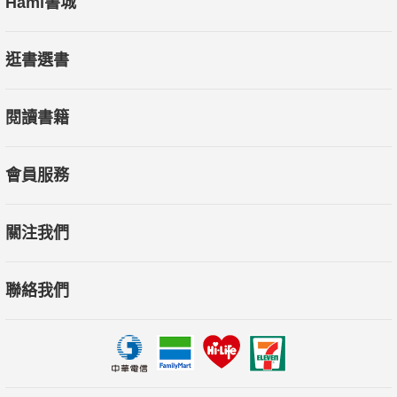
Hami書城
必到「臺北戲棚」走一遭。本期《文化快遞MAP》將帶領讀者走
訪「臺北戲棚」，進行一場城市角落的戲曲小旅行；順道走走
逛書選書
「台北市文昌宮」及「雙蓮古店」，在市集熱鬧聲響與地方小吃
的暖暖飄香中，感受實實在在的溫暖人情。。
閱讀書籍
更多精彩內容，請上《文化快遞》網站：
http://express.culture.gov.tw點閱，或至各捷運站、美術館等藝
會員服務
文場館索閱《文化快遞》。
關注我們
聯絡我們