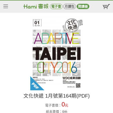
電子書
月讀包
閱讀器
文化快遞 1月號第164期(PDF)
0
電子書價：
元
紙本書價：
0
元