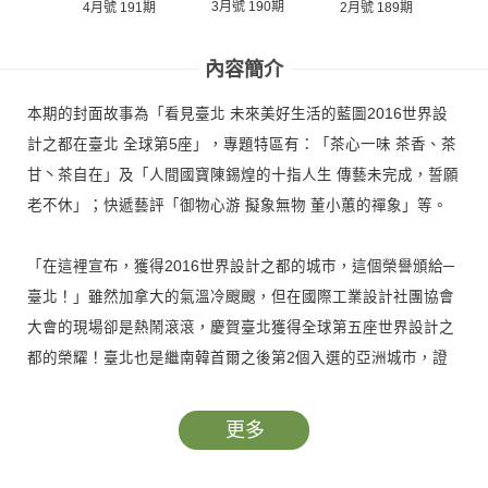
3月號 190期
1月
4月號 191期
2月號 189期
內容簡介
本期的封面故事為「看見臺北 未來美好生活的藍圖2016世界設
計之都在臺北 全球第5座」，專題特區有：「茶心一味 茶香、茶
甘丶茶自在」及「人間國寶陳錫煌的十指人生 傳藝未完成，誓願
老不休」；快遞藝評「御物心游 擬象無物 董小蕙的禪象」等。
「在這裡宣布，獲得2016世界設計之都的城市，這個榮譽頒給─
臺北！」雖然加拿大的氣溫冷颼颼，但在國際工業設計社團協會
大會的現場卻是熱鬧滾滾，慶賀臺北獲得全球第五座世界設計之
都的榮耀！臺北也是繼南韓首爾之後第2個入選的亞洲城市，證
明臺北的設計能力深受國際肯定。為了與市民朋友分享這份榮耀
與喜悅，101大樓當晚以繽紛色彩呈現「2016世界設計之都在臺
更多
北」及「ADAPTIVE TAIPEI CITY 2016」等字樣，照亮臺北的夜
空！