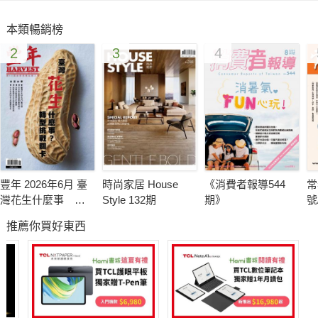
本類暢銷榜
可以想像19世紀的大稻埕，舟帆散布淡水河，來往絡繹不絕。天
2
3
4
津條約打開了滬尾（淡水）的港埠，茶葉在大稻埕加工包裝，經
水路到滬尾出海，先轉運到大陸，再外銷到歐美。茶的豐富層
次，不只停留在手中那碗茶，長久以來，茶就被視為東方美學代
表，茶的內斂含蓄，與東方人清淨、謙和的性格相似。因為有好
品質的茶，才能讓「茶」精緻化而有美感。茶從對岸傳過來，但
在臺灣土地生長出來，加上百年來的技術累積，使得臺灣茶有它
獨特的性質。
豐年 2026年6月 臺
時尚家居 House
《消費者報導544
常
灣花生什麼事 轉
Style 132期
期》
號
83歲的陳錫煌是布袋戲一代宗師李天祿先生的長子。長期以來，
型挑戰卡關
推薦你買好東西
創新與擬真就是陳錫煌對布袋戲的要求，創新不是為了譁眾取
寵，而是為了讓戲偶演出動作細膩擬真。除了操偶，舉凡戲偶、
戲服、道具或布景他都會做。已經83歲的他，心心念念的還是臺
灣的布袋戲文化。「傳藝未完成，誓願老不休」，走出陳家大
院，耳邊迴盪的依舊是陳錫煌洪亮、蒼勁的誓詞，由衷希望這位