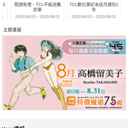
哈利
閱讀有禮，TCL平板送觸
TCL數位筆記本送月讀包1
人間國寶的心願，能早日實現。
控筆
年
31
2026/06/20 - 2026/08/31
2026/06/20 - 2026/08/31
董小蕙早期醉心於捕捉物象光影和意象氛圍，却又有了一種東方
主題書展
俳句中的「花語」、「季語」的隱喻；雖然大家都說她追求莫
內、波納爾、梵谷與所謂「印象派」或「後期印象派」的風格。
但她並非著力於莫內的風景或梵谷筆觸張力；她進入如俳句般短
詩的風格，用一種自身感受和文學性或哲學性的累積去追索一方
物象的極致感受，這也說明了董小蕙日後作品的主張及語意的線
索。2013年12月21日至2014年1月26日，亞洲藝術中心台北一
館展出董小蕙2013年的新作，她潛入「花語」、「季語」的動
念，其實是她閱讀現象的一種方式、一種習慣，她（駕）御
「物」却心「游」（開放的想像和閱讀），見物擬象，却也知
「本來無一物」。
從「新」看見未來、從「舊」品味歷史，在與新舊時空對話中，
品嘗臺北的「文化味」。在臺北，要想見識傳統的表演藝術，務