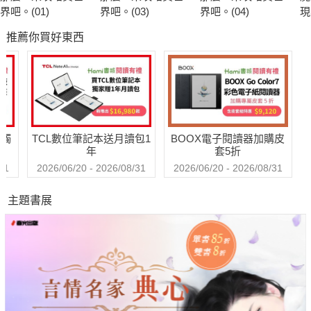
兩人無意中得知寺中有座專門傳送隱密鴿信的鴿樓，住持神光大
界吧。(01)
界吧。(03)
界吧。(04)
現
師所住的竹林後更住著一個不時嚎叫哭泣的鬼怪，逐漸發現寶光
推薦你買好東西
寺似乎並非他們想像中那麼單純……
送觸
TCL數位筆記本送月讀包1
BOOX電子閱讀器加購皮
年
套5折
31
2026/06/20 - 2026/08/31
2026/06/20 - 2026/08/31
主題書展