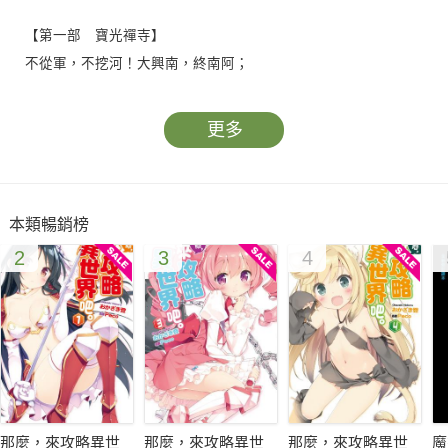
【第一部 寶光禪寺】
不從軍，不挖河！大興南，終南阿；
寶光寺，收孤兒。不吃苦，不挨餓！
更多
十二歲的少年韓峰因父親加入反抗隋煬帝的起義而家破人亡，孤
身逃到首都大興城。遭受通緝的他在城中被士兵圍捕，幸得萍水
相逢的小乞兒小石頭出手相助。兩人結為好友，一起來到專門收
本類暢銷榜
容孤兒的終南山「寶光寺」。
2
3
4
誤打誤撞到了寶光寺中，兩人卻被逼著餓肚子幹活和做早晚課，
日子過得苦不堪言，然而為了度過寒冬，只好勉強留了下來。寶
光寺的住持神光老和尚雖然慈悲和善，五師姊通雲溫柔可喜，但
管事的神力大師凶惡暴躁，四師兄通海則高傲凌人，韓峰和小石
頭常因此吃足了苦頭。
那麼，來攻略異世
那麼，來攻略異世
那麼，來攻略異世
魔