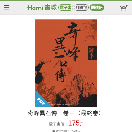
電子書
月讀包
閱讀器
奇峰異石傳．卷三（最終卷）
175
電子書價：
元
紙本書價：
250
元