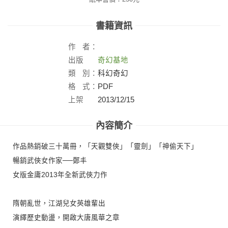
書籍資訊
作
者：
出版
奇幻基地
社：
類
別：
科幻奇幻
格
式：
PDF
上架
2013/12/15
日：
內容簡介
作品熱銷破三十萬冊，「天觀雙俠」「靈劍」「神偷天下」
暢銷武俠女作家──鄭丰
女版金庸2013年全新武俠力作
隋朝亂世，江湖兒女英雄輩出
演繹歷史動盪，開啟大唐風華之章