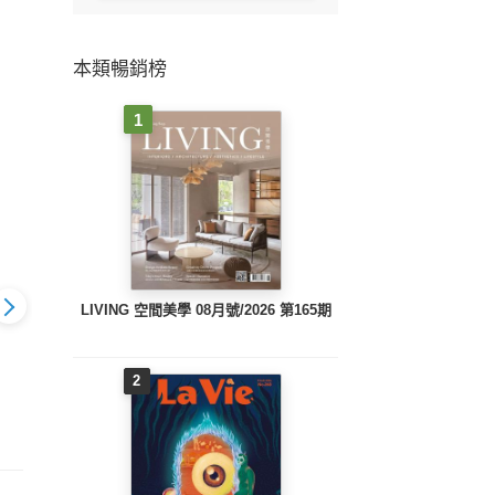
本類暢銷榜
1
LIVING 空間美學 08月號/2026 第165期
2
當代設計雜誌287期
當代設計雜誌286期
雜誌288期
當代