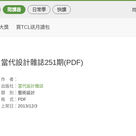
閱讀器
日常學
快讀
大獎
買TCL送月讀包
當代設計雜誌251期(PDF)
作
者：
出版社：
當代設計雜誌
類
別：
藝術設計
格
式：
PDF
上架日：
2013/12/3