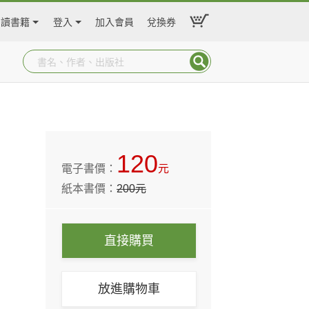
閱讀書籍
登入
加入會員
兌換券
120
電子書價：
元
紙本書價：
200
元
直接購買
放進購物車