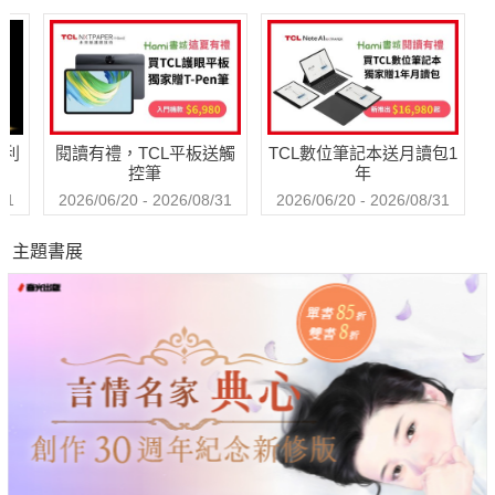
境的產品
系（附補教名師各
QR Code線上音
異
科亮點學習法）
檔）
實
法
哈利
閱讀有禮，TCL平板送觸
TCL數位筆記本送月讀包1
控筆
年
31
2026/06/20 - 2026/08/31
2026/06/20 - 2026/08/31
主題書展