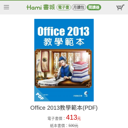
電子書
月讀包
閱讀器
Office 2013教學範本(PDF)
413
電子書價：
元
紙本書價：
590
元