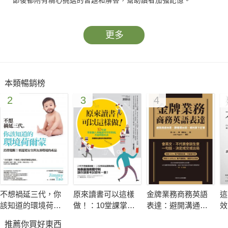
節後都附有精心挑選的習題和解答，幫助讀者加強記憶。
更多
本類暢銷榜
2
3
4
不想禍延三代，你
原來讀書可以這樣
金牌業務商務英語
這
該知道的環境荷爾
做！：10堂課掌握
表達：避開溝通地
效
蒙：消費覺醒！慎
個人專屬讀考學習
雷、聽懂潛台詞、
學
推薦你買好東西
選更安全與友善環
要領，考進理想校
順利拿下訂單（附
經