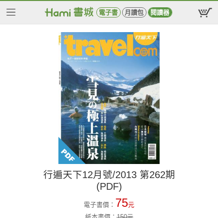
電子書
月讀包
閱讀器
行遍天下12月號/2013 第262期
(PDF)
75
電子書價：
元
紙本書價：
150
元