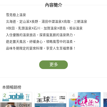
內容簡介
雪見極上溫泉
北海道．定山溪X長野．湯田中澀溫泉X鳥取．三朝溫泉
X秋田．乳頭溫泉X石川．加賀溫泉X德島．祖谷溫泉
入住優雅的溫泉旅店，探索氤氳捱的溫泉熱力，
遊走露天風呂，紓緩身心，領略風雪中的溫柔。
品味冬期限定的宴席料理，享受人生至福樂事！
更多
本類暢銷榜
2
3
4