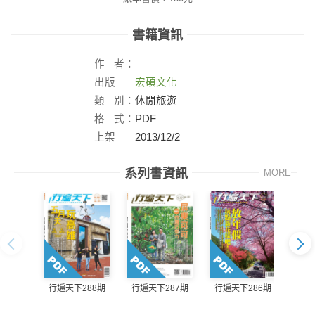
書籍資訊
作
者：
出版
宏碩文化
社：
類
別：
休閒旅遊
格
式：
PDF
上架
2013/12/2
日：
系列書資訊
MORE
行遍天下288期
行遍天下287期
行遍天下286期
行遍