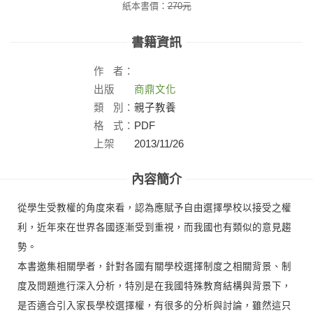
紙本書價：
270
元
書籍資訊
作
者：
出版
商鼎文化
社：
類
別：
親子教養
格
式：
PDF
上架
2013/11/26
日：
內容簡介
從學生受教權的角度來看，認為應賦予自由選擇學校以接受之權
利，近年來在世界各國逐漸受到重視，而我國也有類似的意見趨
勢。
本書邀集相關學者，針對各國有關學校選擇制度之相關背景、制
度及問題進行深入分析，特別是在我國特殊教育結構與背景下，
是否適合引入家長學校選擇權，有很多的分析與討論，雖然這只