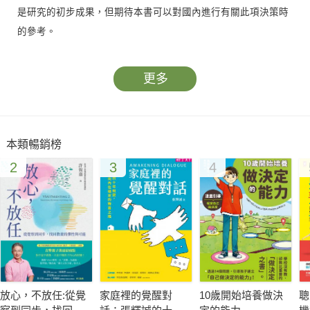
是研究的初步成果，但期待本書可以對國內進行有關此項決策時
的參考。
更多
本類暢銷榜
2
3
4
放心，不放任:從覺
家庭裡的覺醒對
10歲開始培養做決
聰