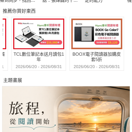
察到同步，找回教
話：張輝誠的十年
定的能力
機
養的彈性與可能
蛻變,走向內在穩定
版
推薦你買好東西
的教養之路
注
實
定
（
【
經
送觸
TCL數位筆記本送月讀包1
BOOX電子閱讀器加購皮
年
套5折
31
2026/06/20 - 2026/08/31
2026/06/20 - 2026/08/31
主題書展