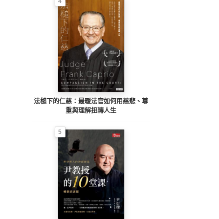
4
法槌下的仁慈：最暖法官如何用慈悲、尊
重與理解扭轉人生
5