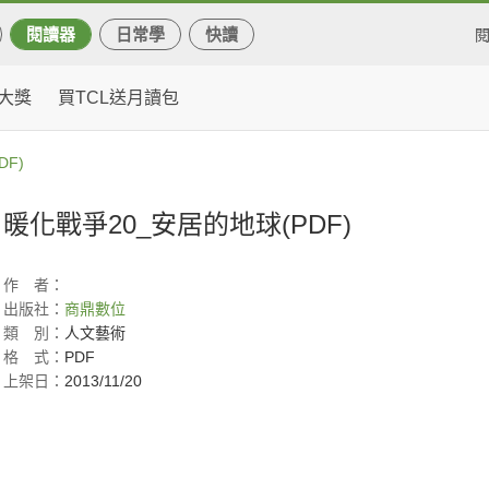
閱讀器
日常學
快讀
大獎
買TCL送月讀包
F)
暖化戰爭20_安居的地球(PDF)
作
者：
出版社：
商鼎數位
類
別：
人文藝術
格
式：
PDF
上架日：
2013/11/20