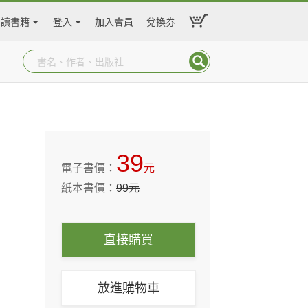
閱讀書籍
登入
加入會員
兌換券
39
電子書價：
元
紙本書價：
99
元
直接購買
放進購物車