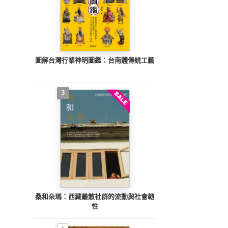
圖解台灣行業神明圖鑑：台南體傳統工藝
3
桑和朵瑪：西藏離散社群的流動與社會韌
性