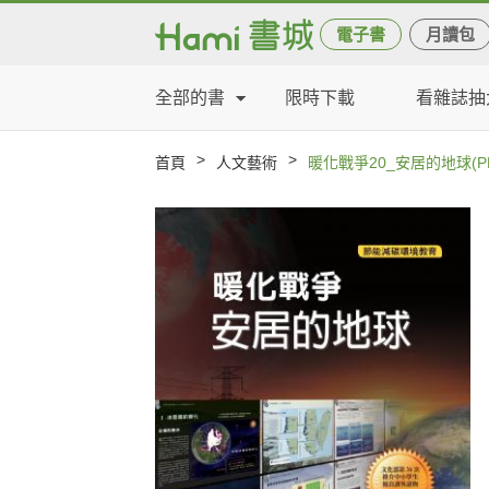
電子書
月讀包
全部的書
限時下載
看雜誌抽
>
>
首頁
人文藝術
暖化戰爭20_安居的地球(PD