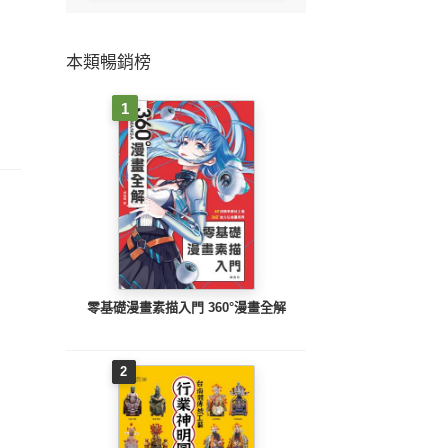
本類暢銷榜
1
零基礎漫畫素描入門 360°漫畫全解
2