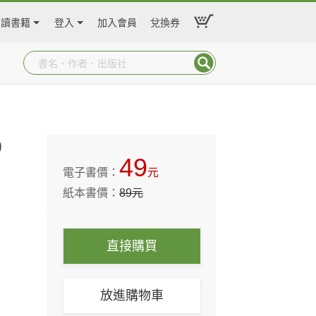
閱讀書籍
登入
加入會員
兌換券
)
49
電子書價：
元
紙本書價：
89
元
直接購買
放進購物車