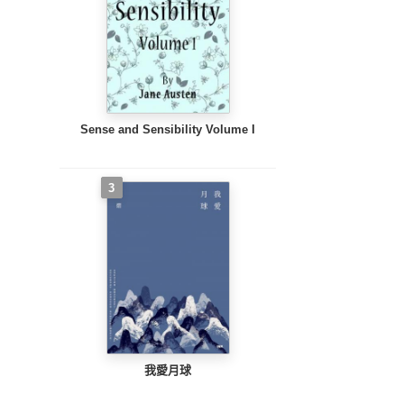
Sense and Sensibility Volume I
3
我愛月球