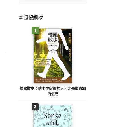
本類暢銷榜
1
梭羅散步：枯坐在家裡的人，才是最貧窮
的乞丐
2