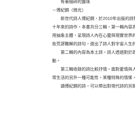
有著細碎的露珠
－傅紀鋼〈微光〉
新世代詩人傅紀鋼，於2010年出版的詩集
十年來的詩作。本書共分三輯，第一輯內容
用抽象主體，呈現詩人內在心靈與現實世界
些荒謬難解的詩句，道出了詩人對宇宙人生
第二輯的內容為本土詩。詩人透過對於政
動。
第三輯收錄的詩比較抒情。面對愛情與人
常生活的另外一種可能性。某種特殊的情愫
讀傅紀鋼的詩，可以帶出對現代詩的另類