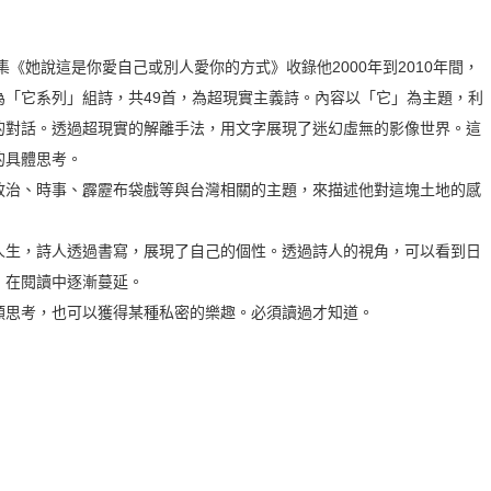
《她說這是你愛自己或別人愛你的方式》收錄他2000年到2010年間，
為「它系列」組詩，共49首，為超現實主義詩。內容以「它」為主題，利
的對話。透過超現實的解離手法，用文字展現了迷幻虛無的影像世界。這
的具體思考。
治、時事、霹靂布袋戲等與台灣相關的主題，來描述他對這塊土地的感
生，詩人透過書寫，展現了自己的個性。透過詩人的視角，可以看到日
，在閱讀中逐漸蔓延。
思考，也可以獲得某種私密的樂趣。必須讀過才知道。