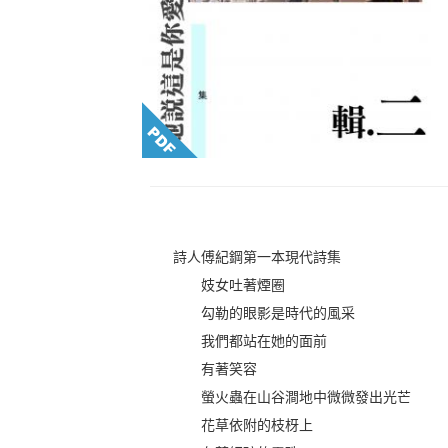
詩人傅紀鋼第一本現代詩集
妓女吐著煙圈
勾勒的眼影是時代的風采
我們都站在她的面前
有著笑容
螢火蟲在山谷澗地中微微發出光芒
花草依附的枝枒上