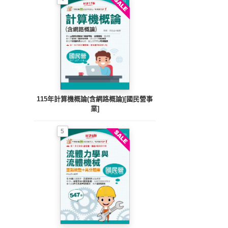
115年計算機概論(含網路概論)[國民營事
業]
5