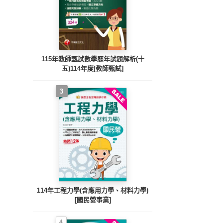
115年教師甄試數學歷年試題解析(十
五)114年度[教師甄試]
3
114年工程力學(含應用力學、材料力學)
[國民營事業]
4