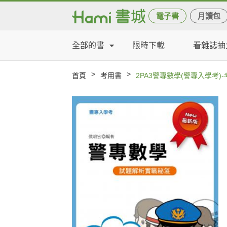
電子書
月讀包
全部的書
限時下載
看雜誌抽
>
>
首頁
考用書
2PA3警專數學(警專入學考)-考