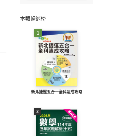
本類暢銷榜
1
新北捷運五合一全科速成攻略
2