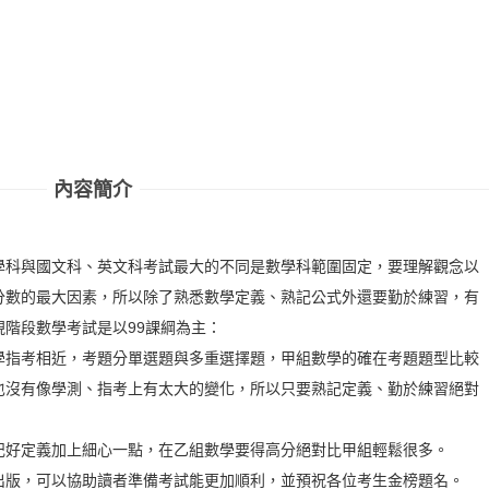
內容簡介
學科與國文科、英文科考試最大的不同是數學科範圍固定，要理解觀念以
分數的最大因素，所以除了熟悉數學定義、熟記公式外還要勤於練習，有
階段數學考試是以99課綱為主：
指考相近，考題分單選題與多重選擇題，甲組數學的確在考題題型比較
也沒有像學測、指考上有太大的變化，所以只要熟記定義、勤於練習絕對
好定義加上細心一點，在乙組數學要得高分絕對比甲組輕鬆很多。
出版，可以協助讀者準備考試能更加順利，並預祝各位考生金榜題名。