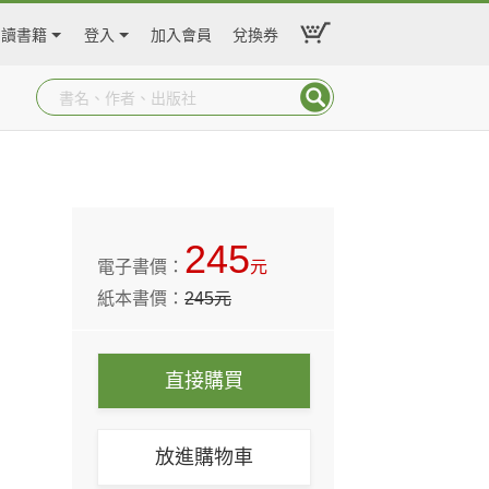
閱讀書籍
登入
加入會員
兌換券
245
電子書價：
元
紙本書價：
245
元
直接購買
放進購物車