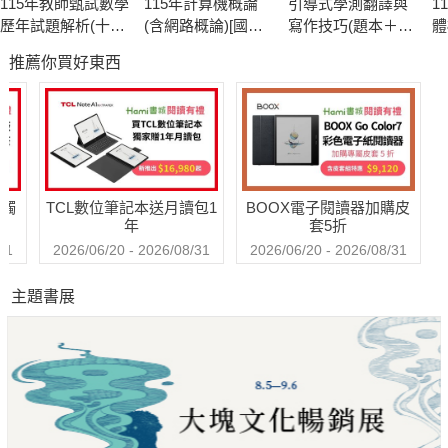
115年教師甄試數學
115年計算機概論
引導式學測翻譯與
1
歷年試題解析(十
(含網路概論)[國民
寫作技巧(題本＋解
體
五)114年度[教師甄
營事業]
答)
分
推薦你買好東西
試]
送觸
TCL數位筆記本送月讀包1
BOOX電子閱讀器加購皮
年
套5折
31
2026/06/20 - 2026/08/31
2026/06/20 - 2026/08/31
主題書展