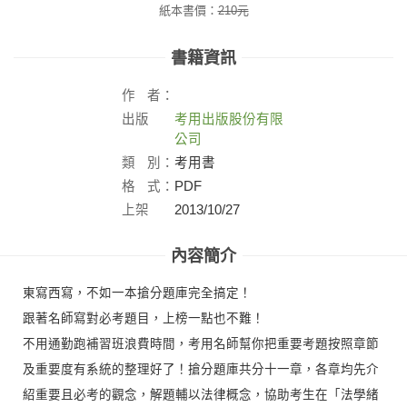
紙本書價：
210
元
書籍資訊
作
者：
出版
考用出版股份有限
社：
公司
類
別：
考用書
格
式：
PDF
上架
2013/10/27
日：
內容簡介
東寫西寫，不如一本搶分題庫完全搞定！
跟著名師寫對必考題目，上榜一點也不難！
不用通勤跑補習班浪費時間，考用名師幫你把重要考題按照章節
及重要度有系統的整理好了！搶分題庫共分十一章，各章均先介
紹重要且必考的觀念，解題輔以法律概念，協助考生在「法學緒