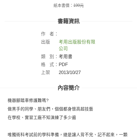
紙本書價：
199
元
書籍資訊
作
者：
出版
考用出版股份有限
社：
公司
類
別：
考用書
格
式：
PDF
上架
2013/10/27
日：
內容簡介
機器腳踏車修護難嗎?
做黑手的同學、朋友們，個個都身懷高超技藝
在學校、實習工廠不知演練了多少遍
唯獨術科考試前的學科準備，總是讓人背不完、記不起來，一顆