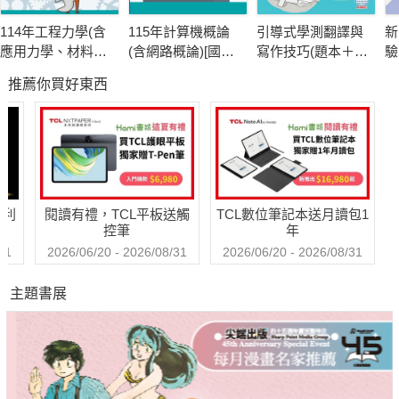
的需要為其編輯方向，並採用體系化的方式，將相關考試資料作
114年工程力學(含
115年計算機概論
引導式學測翻譯與
新
一有系統性之整理，協助考生於最短時間內，達到學習成果最佳
應用力學、材料力
(含網路概論)[國民
寫作技巧(題本＋解
驗
化的目標。
學)[國民營事業]
營事業]
答)
聽
推薦你買好東西
其用字遣詞淺顯易懂，內容編排使用圖型輔助其章節精要，確切
掌握「機器腳踏車修護」裡每一單元之重點概念，其各章檢附之
試題更讓讀者得以觀摩歷年考試出題的方向，於應試時獲得最佳
效益、掌握關鍵的得分技巧！
哈利
閱讀有禮，TCL平板送觸
TCL數位筆記本送月讀包1
控筆
年
31
2026/06/20 - 2026/08/31
2026/06/20 - 2026/08/31
主題書展