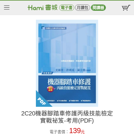
電子書
月讀包
閱讀器
2C20機器腳踏車修護丙級技能檢定
實戰祕笈-考用(PDF)
139
電子書價：
元