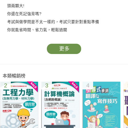
頭兩顆大!
你還在死記強背嗎?
考試與做學問是不太一樣的，考試只要針對重點準備
你就能省時間、省力氣，輕鬆過關
尤新來老師依據其多年教學經驗，深入剖析學科考試題目，然後
用最淺顯的話語來說明解釋，讓讀者們見題就可直覺作答，得心
更多
應手輕鬆過關!
全書深淺適中 文字簡潔有力
本類暢銷榜
編排設計清楚 符合應試需要
2
3
4
明確提示解析 掌握關鍵得分
筆者以自身多年的實務和教學經驗，依最新公告學科試題編寫成
冊，除了提供讀者於修習「機器腳踏車修護」時應具備之知識
外，更可作為教學參考與準備檢定考試之用。
為使考生能以有系統、具效率的方式吸收，本書以讀者實際應試